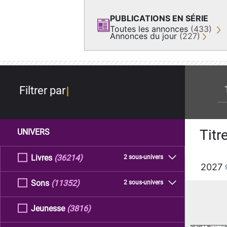
PUBLICATIONS EN SÉRIE
Toutes les annonces
(433)
Annonces du jour
(227)
re
Filtrer par
Titr
UNIVERS
Livres
(36214)
2 sous-univers
2027
Sons
(11352)
2 sous-univers
Jeunesse
(3816)