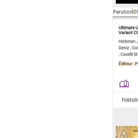
Parution
0
Ultimate 
Variant 
FERME
Hickman 
Deniz
;
Co
;
Caselli 
Juan
;
Mo
Éditeur : 
histoi