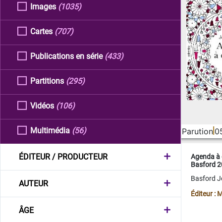
Images
(1035)
Cartes
(707)
Publications en série
(433)
Partitions
(295)
Vidéos
(106)
Multimédia
(56)
Parution
0
ÉDITEUR / PRODUCTEUR
Agenda à 
Basford 
Basford 
AUTEUR
Éditeur :
ÂGE