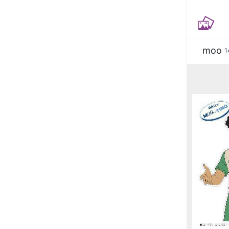
moo
1