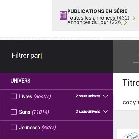
PUBLICATIONS EN SÉRIE
Toutes les annonces
(432)
Annonces du jour
(226)
re
Filtrer par
Titr
UNIVERS
Livres
(36407)
2 sous-univers
copy
Sons
(11814)
2 sous-univers
Jeunesse
(3837)