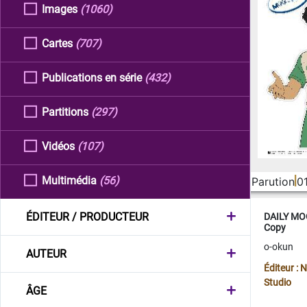
Images
(1060)
Cartes
(707)
Publications en série
(432)
Partitions
(297)
Vidéos
(107)
Multimédia
(56)
Parution
0
ÉDITEUR / PRODUCTEUR
DAILY MOO
Copy
o-okun
AUTEUR
Éditeur :
Studio
ÂGE