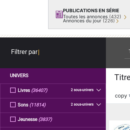
PUBLICATIONS EN SÉRIE
Toutes les annonces
(432)
Annonces du jour
(226)
re
Filtrer par
Titr
UNIVERS
Livres
(36407)
2 sous-univers
copy
Sons
(11814)
2 sous-univers
Jeunesse
(3837)