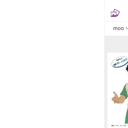
moo
1