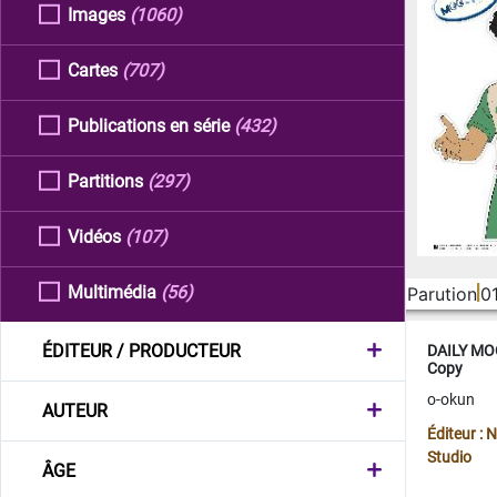
Images
(1060)
Cartes
(707)
Publications en série
(432)
Partitions
(297)
Vidéos
(107)
Multimédia
(56)
Parution
0
ÉDITEUR / PRODUCTEUR
DAILY MOO
Copy
o-okun
AUTEUR
Éditeur :
Studio
ÂGE