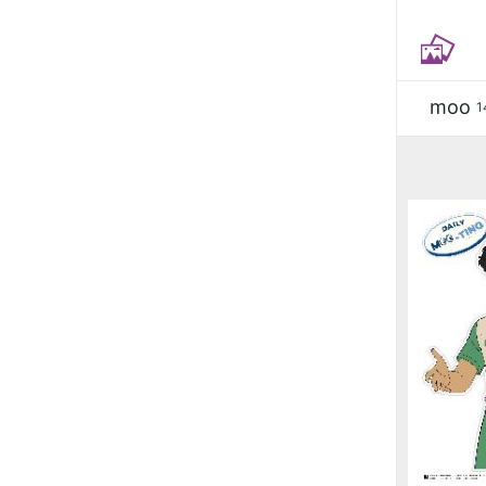
moo
1