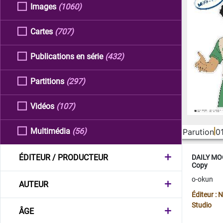
Images
(1060)
Cartes
(707)
Publications en série
(432)
Partitions
(297)
Vidéos
(107)
Multimédia
(56)
Parution
0
ÉDITEUR / PRODUCTEUR
DAILY MOO
Copy
o-okun
AUTEUR
Éditeur :
Studio
ÂGE