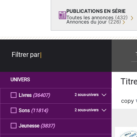
PUBLICATIONS EN SÉRIE
Toutes les annonces
(432)
Annonces du jour
(226)
re
Filtrer par
Titr
UNIVERS
Livres
(36407)
2 sous-univers
copy
Sons
(11814)
2 sous-univers
Jeunesse
(3837)