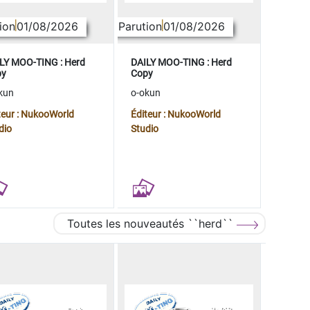
ion
01/08/2026
Parution
01/08/2026
LY MOO-TING : Herd
DAILY MOO-TING : Herd
py
Copy
kun
o-okun
teur : NukooWorld
Éditeur : NukooWorld
dio
Studio
Toutes les nouveautés ``herd``