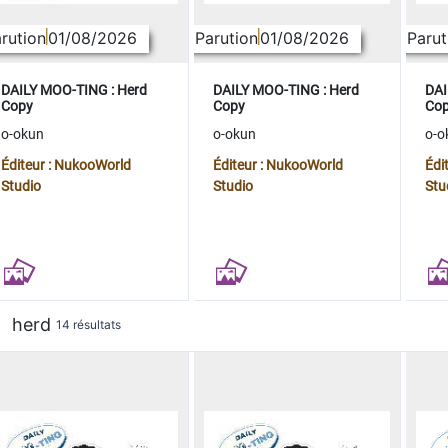
rution
01/08/2026
Parution
01/08/2026
Parut
DAILY MOO-TING : Herd
DAILY MOO-TING : Herd
DAI
Copy
Copy
Co
o-okun
o-okun
o-o
Éditeur : NukooWorld
Éditeur : NukooWorld
Édi
Studio
Studio
Stu
herd
14 résultats