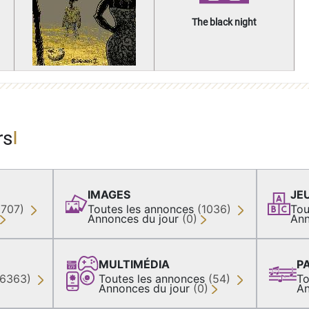
The black night
rs
IMAGES
JE
(707)
Toutes les annonces
(1036)
Tou
Annonces du jour
(0)
Ann
MULTIMÉDIA
P
36363)
Toutes les annonces
(54)
To
Annonces du jour
(0)
An