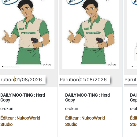
rution
01/08/2026
Parution
01/08/2026
Parut
DAILY MOO-TING : Herd
DAILY MOO-TING : Herd
DAI
Copy
Copy
Co
o-okun
o-okun
o-o
Éditeur : NukooWorld
Éditeur : NukooWorld
Édi
Studio
Studio
Stu