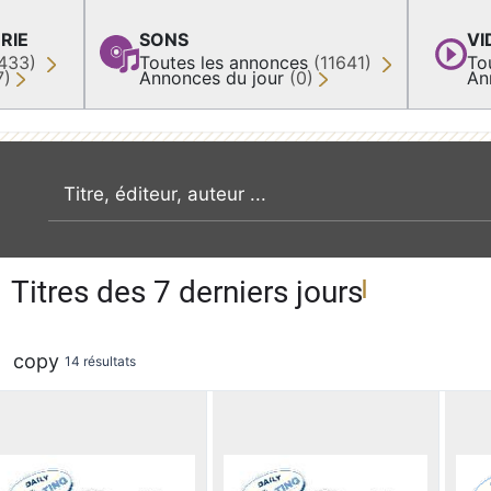
RIE
SONS
VI
433)
Toutes les annonces
(11641)
To
7)
Annonces du jour
(0)
An
recherche par mot clé
Titres des 7 derniers jours
copy
14 résultats