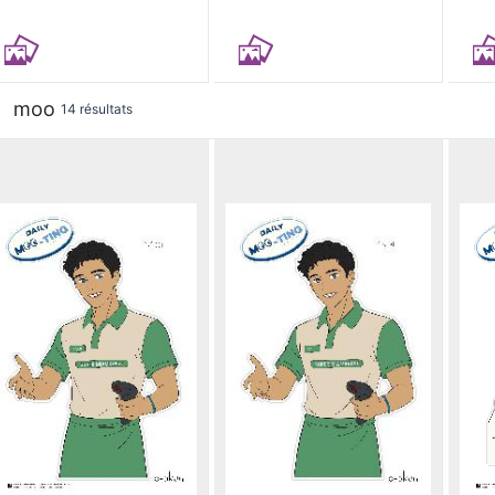
moo
14 résultats