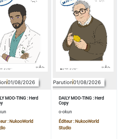
ion
01/08/2026
Parution
01/08/2026
LY MOO-TING : Herd
DAILY MOO-TING : Herd
py
Copy
kun
o-okun
teur : NukooWorld
Éditeur : NukooWorld
dio
Studio