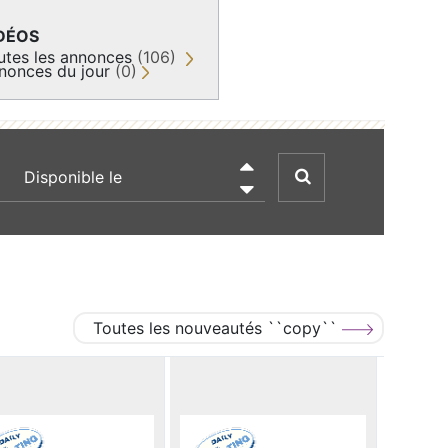
DÉOS
utes les annonces
(106)
nonces du jour
(0)
recherche par date

Toutes les nouveautés ``copy``