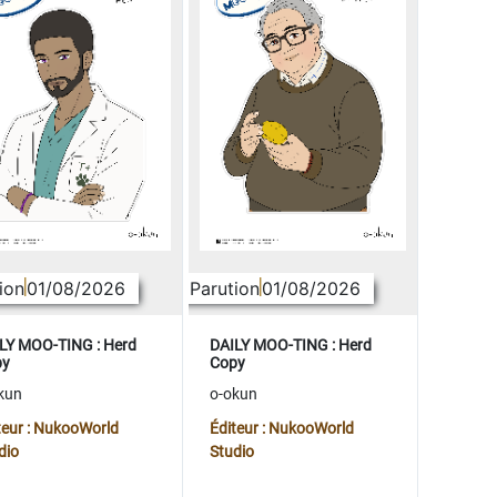
ion
01/08/2026
Parution
01/08/2026
LY MOO-TING : Herd
DAILY MOO-TING : Herd
py
Copy
kun
o-okun
teur : NukooWorld
Éditeur : NukooWorld
dio
Studio