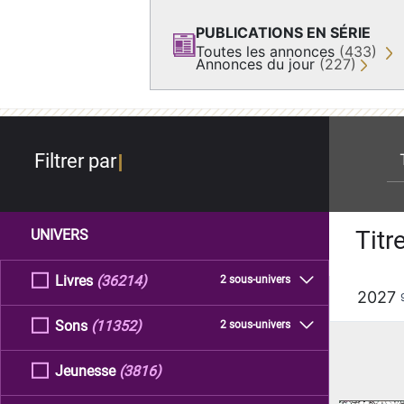
PUBLICATIONS EN SÉRIE
Toutes les annonces
(433)
Annonces du jour
(227)
re
Filtrer par
Titr
UNIVERS
Livres
(36214)
2 sous-univers
2027
Sons
(11352)
2 sous-univers
Jeunesse
(3816)