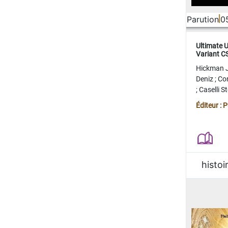
Parution
0
Ultimate 
Variant 
FERME
Hickman 
Deniz
;
Co
;
Caselli 
Juan
;
Mo
Éditeur : 
histoi