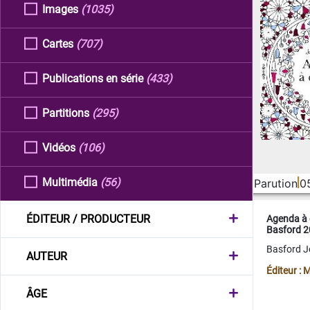
Images
(1035)
Cartes
(707)
Publications en série
(433)
Partitions
(295)
Vidéos
(106)
Multimédia
(56)
Parution
0
ÉDITEUR / PRODUCTEUR
Agenda à 
Basford 
Basford 
AUTEUR
Éditeur :
ÂGE