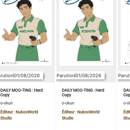
rution
01/08/2026
Parution
01/08/2026
Parut
DAILY MOO-TING : Herd
DAILY MOO-TING : Herd
DAI
Copy
Copy
Co
o-okun
o-okun
o-o
Éditeur : NukooWorld
Éditeur : NukooWorld
Édi
Studio
Studio
Stu