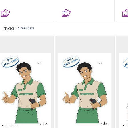
moo
14 résultats