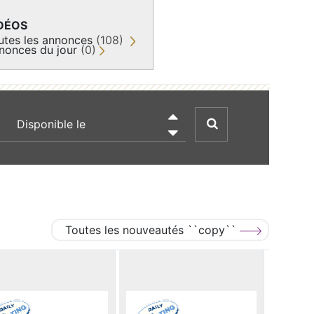
DÉOS
utes les annonces
(108)
nonces du jour
(0)
recherche par date

Toutes les nouveautés ``copy``