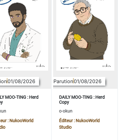
ion
01/08/2026
Parution
01/08/2026
LY MOO-TING : Herd
DAILY MOO-TING : Herd
py
Copy
kun
o-okun
teur : NukooWorld
Éditeur : NukooWorld
dio
Studio