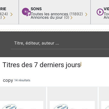
RIE
SONS
VI
424)
Toutes les annonces
(11892)
To
8)
Annonces du jour
(0)
An
recherche par mot clé
Titres des 7 derniers jours
copy
14 résultats