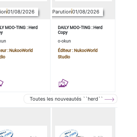
ion
01/08/2026
Parution
01/08/2026
LY MOO-TING : Herd
DAILY MOO-TING : Herd
py
Copy
kun
o-okun
teur : NukooWorld
Éditeur : NukooWorld
dio
Studio
Toutes les nouveautés ``herd``