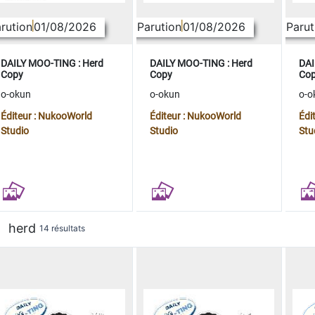
rution
01/08/2026
Parution
01/08/2026
Parut
DAILY MOO-TING : Herd
DAILY MOO-TING : Herd
DAI
Copy
Copy
Co
o-okun
o-okun
o-o
Éditeur : NukooWorld
Éditeur : NukooWorld
Édi
Studio
Studio
Stu
herd
14 résultats