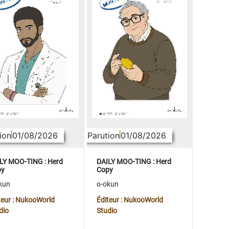
ion
01/08/2026
Parution
01/08/2026
LY MOO-TING : Herd
DAILY MOO-TING : Herd
py
Copy
kun
o-okun
teur : NukooWorld
Éditeur : NukooWorld
dio
Studio