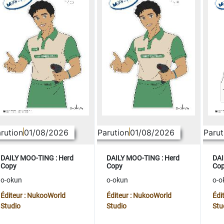
rution
01/08/2026
Parution
01/08/2026
Parut
DAILY MOO-TING : Herd
DAILY MOO-TING : Herd
DAI
Copy
Copy
Co
o-okun
o-okun
o-o
Éditeur : NukooWorld
Éditeur : NukooWorld
Édi
Studio
Studio
Stu