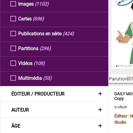
Images
(1102)
Cartes
(696)
Publications en série
(424)
Partitions
(296)
Vidéos
(108)
Multimédia
(55)
Parution
0
ÉDITEUR / PRODUCTEUR
DAILY MOO
Copy
o-okun
AUTEUR
Éditeur :
Studio
ÂGE