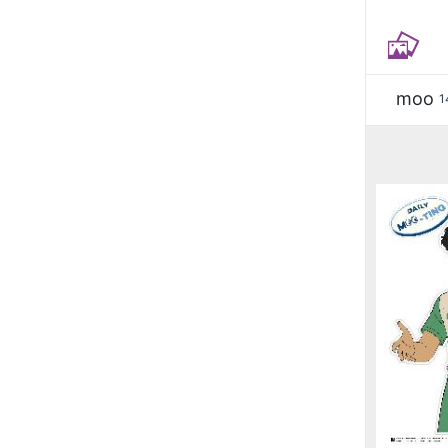
moo
1