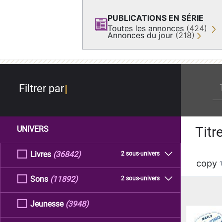
PUBLICATIONS EN SÉRIE
Toutes les annonces
(424)
Annonces du jour
(218)
re
Filtrer par
Titr
UNIVERS
Livres
(36842)
2 sous-univers
copy
Sons
(11892)
2 sous-univers
Jeunesse
(3948)