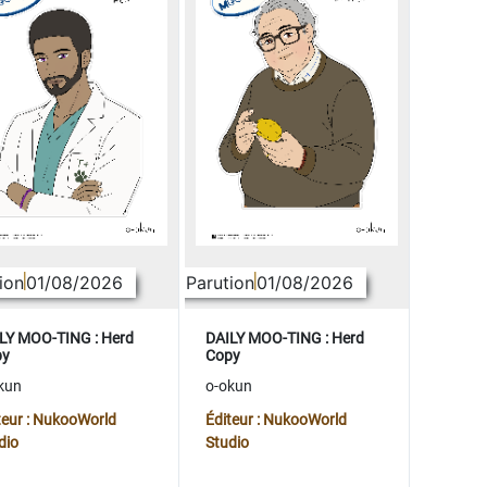
ion
01/08/2026
Parution
01/08/2026
LY MOO-TING : Herd
DAILY MOO-TING : Herd
py
Copy
kun
o-okun
teur : NukooWorld
Éditeur : NukooWorld
dio
Studio