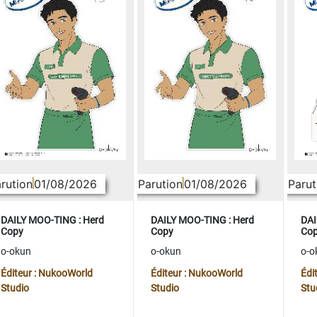
rution
01/08/2026
Parution
01/08/2026
Parut
DAILY MOO-TING : Herd
DAILY MOO-TING : Herd
DAI
Copy
Copy
Co
o-okun
o-okun
o-o
Éditeur : NukooWorld
Éditeur : NukooWorld
Édi
Studio
Studio
Stu