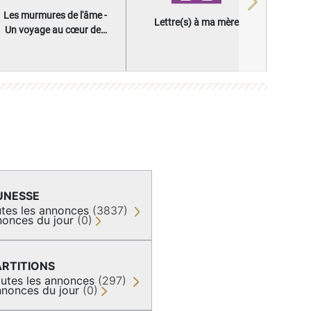
Next
Les murmures de l'âme -
Lettre(s) à ma mère
Un voyage au cœur des
questions qui façonnent
une vie
UNESSE
tes les annonces
(3837)
onces du jour
(0)
ARTITIONS
utes les annonces
(297)
nonces du jour
(0)