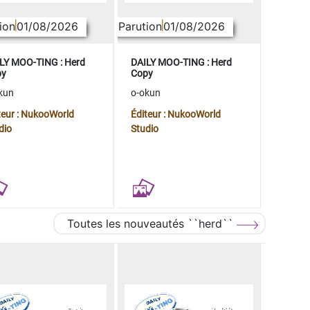
ion
01/08/2026
Parution
01/08/2026
LY MOO-TING : Herd
DAILY MOO-TING : Herd
py
Copy
kun
o-okun
teur : NukooWorld
Éditeur : NukooWorld
dio
Studio
Toutes les nouveautés ``herd``