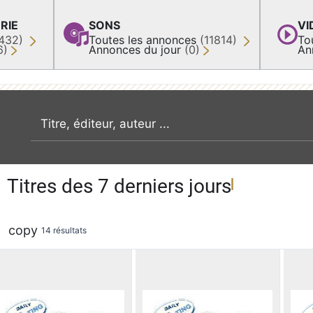
RIE
SONS
VI
432)
Toutes les annonces
(11814)
To
6)
Annonces du jour
(0)
An
recherche par mot clé
Titres des 7 derniers jours
copy
14 résultats