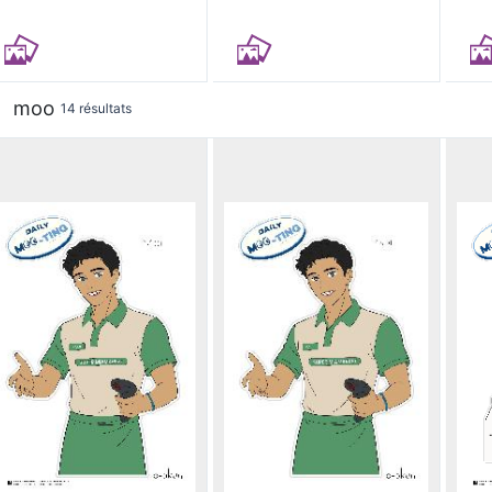
moo
14 résultats