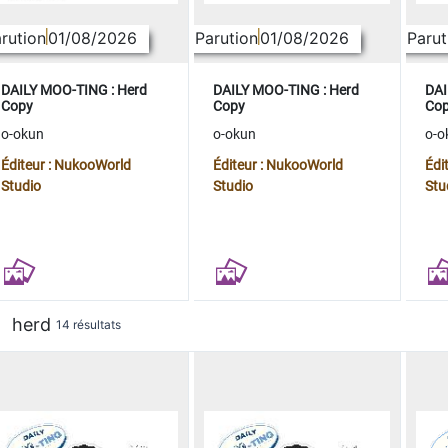
rution
01/08/2026
Parution
01/08/2026
Parut
DAILY MOO-TING : Herd
DAILY MOO-TING : Herd
DAI
Copy
Copy
Co
o-okun
o-okun
o-o
Éditeur : NukooWorld
Éditeur : NukooWorld
Édi
Studio
Studio
Stu
herd
14 résultats