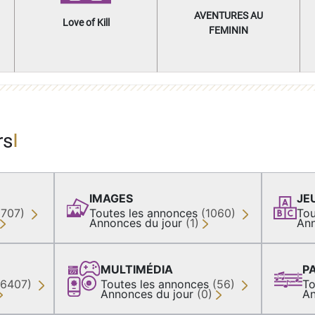
AVENTURES AU
Love of Kill
FEMININ
rs
IMAGES
JE
(707)
Toutes les annonces
(1060)
Tou
Annonces du jour
(1)
Ann
MULTIMÉDIA
P
36407)
Toutes les annonces
(56)
To
Annonces du jour
(0)
An