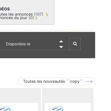
DÉOS
utes les annonces
(107)
nonces du jour
(0)
recherche par date

Toutes les nouveautés ``copy``