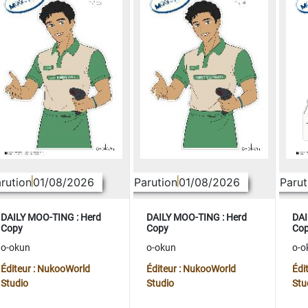
rution
01/08/2026
Parution
01/08/2026
Parut
DAILY MOO-TING : Herd
DAILY MOO-TING : Herd
DAI
Copy
Copy
Co
o-okun
o-okun
o-o
Éditeur : NukooWorld
Éditeur : NukooWorld
Édi
Studio
Studio
Stu