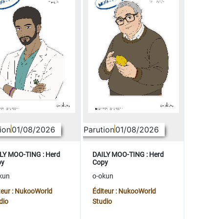
ion
01/08/2026
Parution
01/08/2026
LY MOO-TING : Herd
DAILY MOO-TING : Herd
py
Copy
kun
o-okun
teur : NukooWorld
Éditeur : NukooWorld
dio
Studio