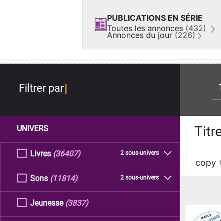
PUBLICATIONS EN SÉRIE
Toutes les annonces
(432)
Annonces du jour
(226)
re
Filtrer par
Titr
UNIVERS
Livres
(36407)
2 sous-univers
copy
Sons
(11814)
2 sous-univers
Jeunesse
(3837)