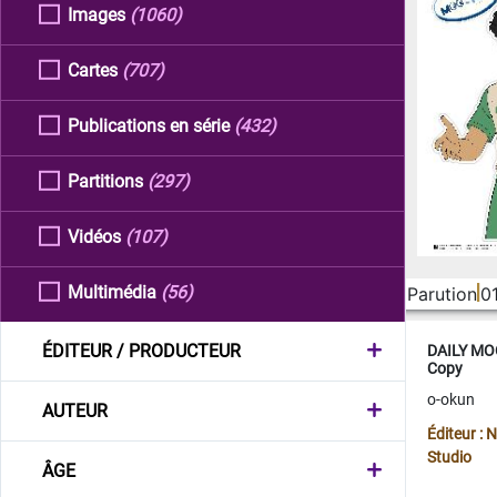
Images
(1060)
Cartes
(707)
Publications en série
(432)
Partitions
(297)
Vidéos
(107)
Multimédia
(56)
Parution
0
ÉDITEUR / PRODUCTEUR
DAILY MOO
Copy
o-okun
AUTEUR
Éditeur :
Studio
ÂGE