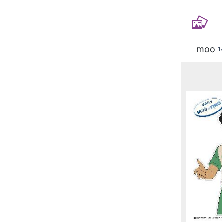
moo
1