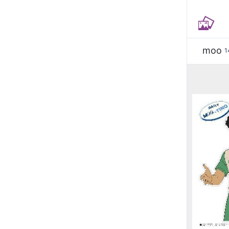
moo
1