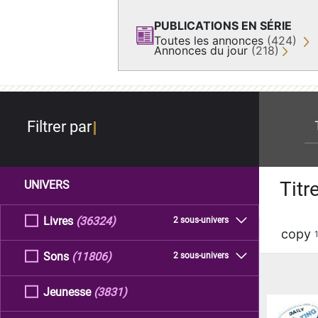
PUBLICATIONS EN SÉRIE
Toutes les annonces
(424)
Annonces du jour
(218)
re
Filtrer par
Titr
UNIVERS
Livres
(36324)
2 sous-univers
copy
Sons
(11806)
2 sous-univers
Jeunesse
(3831)