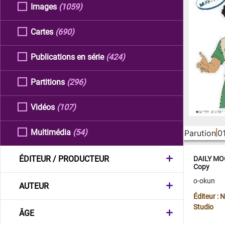
Images
(1059)
Cartes
(690)
Publications en série
(424)
Partitions
(296)
Vidéos
(107)
Multimédia
(54)
Parution
0
ÉDITEUR / PRODUCTEUR
DAILY MOO
Copy
o-okun
AUTEUR
Éditeur :
Studio
ÂGE