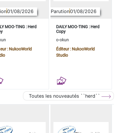
ion
01/08/2026
Parution
01/08/2026
LY MOO-TING : Herd
DAILY MOO-TING : Herd
py
Copy
kun
o-okun
teur : NukooWorld
Éditeur : NukooWorld
dio
Studio
Toutes les nouveautés ``herd``