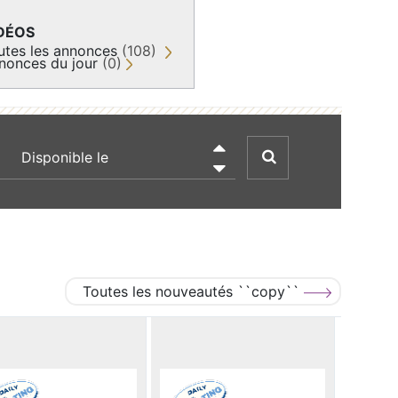
DÉOS
utes les annonces
(108)
nonces du jour
(0)
recherche par date

Toutes les nouveautés ``copy``