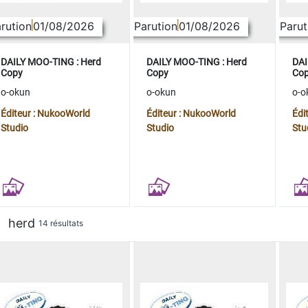
rution
01/08/2026
Parution
01/08/2026
Parut
DAILY MOO-TING : Herd
DAILY MOO-TING : Herd
DAI
Copy
Copy
Co
o-okun
o-okun
o-o
Éditeur : NukooWorld
Éditeur : NukooWorld
Édi
Studio
Studio
Stu
herd
14 résultats