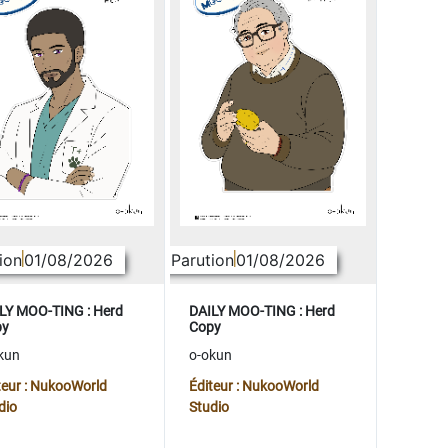
ion
01/08/2026
Parution
01/08/2026
LY MOO-TING : Herd
DAILY MOO-TING : Herd
py
Copy
kun
o-okun
teur : NukooWorld
Éditeur : NukooWorld
dio
Studio