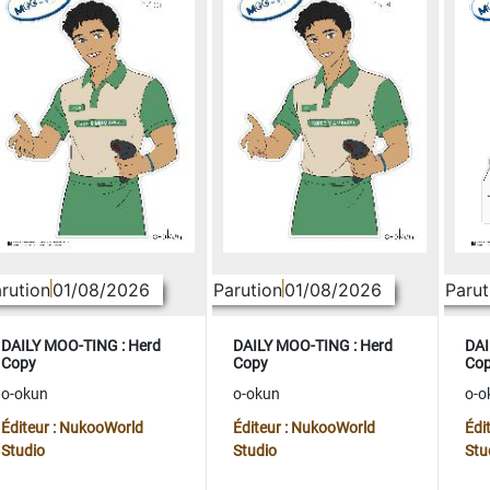
rution
01/08/2026
Parution
01/08/2026
Parut
DAILY MOO-TING : Herd
DAILY MOO-TING : Herd
DAI
Copy
Copy
Co
o-okun
o-okun
o-o
Éditeur : NukooWorld
Éditeur : NukooWorld
Édi
Studio
Studio
Stu