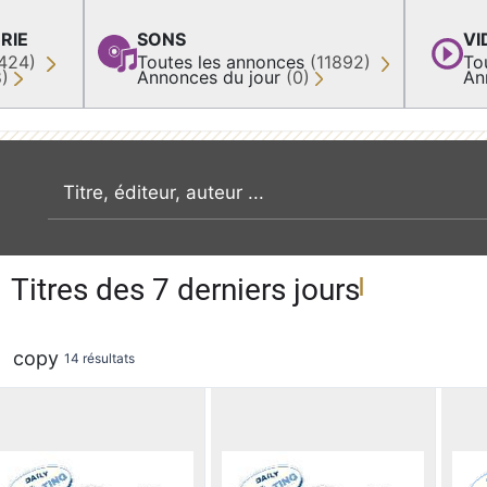
RIE
SONS
VI
424)
Toutes les annonces
(11892)
To
8)
Annonces du jour
(0)
An
recherche par mot clé
Titres des 7 derniers jours
copy
14 résultats