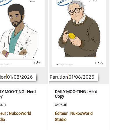
ion
01/08/2026
Parution
01/08/2026
LY MOO-TING : Herd
DAILY MOO-TING : Herd
py
Copy
kun
o-okun
teur : NukooWorld
Éditeur : NukooWorld
dio
Studio