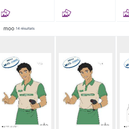
moo
14 résultats