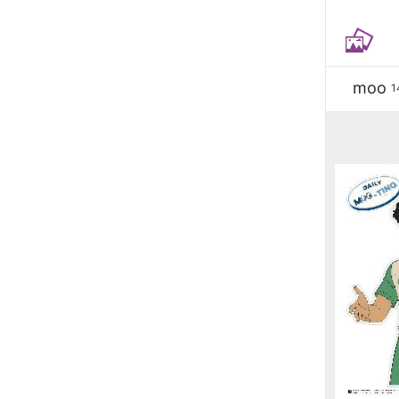
moo
1