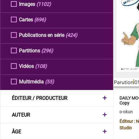
Images
(1102)
Cartes
(696)
Publications en série
(424)
Partitions
(296)
Vidéos
(108)
Multimédia
(55)
Parution
0
ÉDITEUR / PRODUCTEUR
DAILY MOO
Copy
o-okun
AUTEUR
Éditeur :
Studio
ÂGE