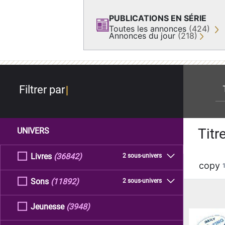
PUBLICATIONS EN SÉRIE
Toutes les annonces
(424)
Annonces du jour
(218)
re
Filtrer par
Titr
UNIVERS
Livres
(36842)
2 sous-univers
copy
Sons
(11892)
2 sous-univers
Jeunesse
(3948)