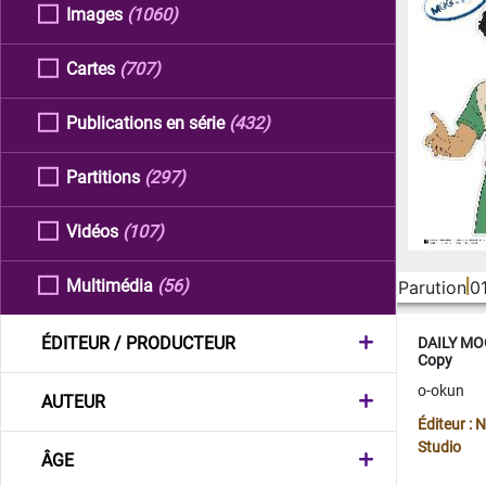
Images
(1060)
Cartes
(707)
Publications en série
(432)
Partitions
(297)
Vidéos
(107)
Multimédia
(56)
Parution
0
ÉDITEUR / PRODUCTEUR
DAILY MOO
Copy
o-okun
AUTEUR
Éditeur :
Studio
ÂGE