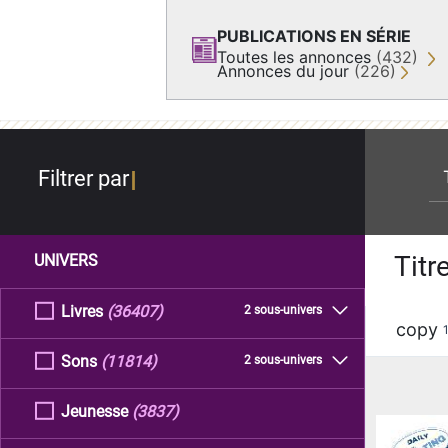
PUBLICATIONS EN SÉRIE
Toutes les annonces
(432)
Annonces du jour
(226)
re
Filtrer par
Titr
UNIVERS
Livres
(36407)
2 sous-univers
copy
Sons
(11814)
2 sous-univers
Jeunesse
(3837)