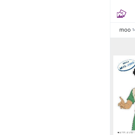
moo
1