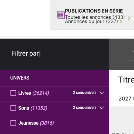
PUBLICATIONS EN SÉRIE
Toutes les annonces
(433)
Annonces du jour
(227)
re
Filtrer par
Titr
UNIVERS
Livres
(36214)
2 sous-univers
2027
Sons
(11352)
2 sous-univers
Jeunesse
(3816)