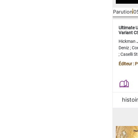
Parution
0
Ultimate 
Variant 
FERME
Hickman 
Deniz
;
Co
;
Caselli 
Juan
;
Mo
Éditeur : 
histoi