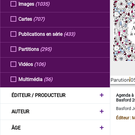
Images
(1035)
Cartes
(707)
Publications en série
(433)
Partitions
(295)
Vidéos
(106)
Multimédia
(56)
Parution
0
ÉDITEUR / PRODUCTEUR
Agenda à 
Basford 
Basford 
AUTEUR
Éditeur :
ÂGE