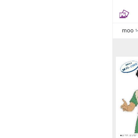
moo
1