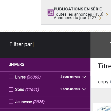
PUBLICATIONS EN SÉRIE
Toutes les annonces
(433)
Annonces du jour
(227)
re
Filtrer par
Titr
UNIVERS
Livres
(36363)
2 sous-univers
copy
Sons
(11641)
2 sous-univers
Jeunesse
(3825)