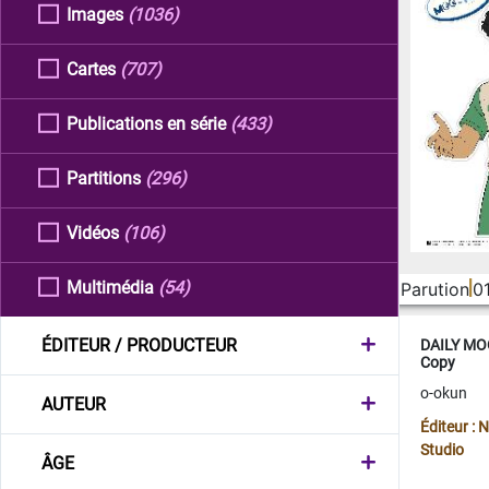
Images
(1036)
Cartes
(707)
Publications en série
(433)
Partitions
(296)
Vidéos
(106)
Multimédia
(54)
Parution
0
ÉDITEUR / PRODUCTEUR
DAILY MOO
Copy
o-okun
AUTEUR
Éditeur :
Studio
ÂGE