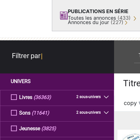
PUBLICATIONS EN SÉRIE
Toutes les annonces
(433)
Annonces du jour
(227)
re
Filtrer par
Titr
UNIVERS
Livres
(36363)
2 sous-univers
copy
Sons
(11641)
2 sous-univers
Jeunesse
(3825)