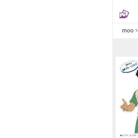
moo
1