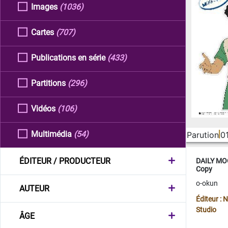
Images
(1036)
Cartes
(707)
Publications en série
(433)
Partitions
(296)
Vidéos
(106)
Multimédia
(54)
Parution
0
ÉDITEUR / PRODUCTEUR
DAILY MOO
Copy
o-okun
AUTEUR
Éditeur :
Studio
ÂGE