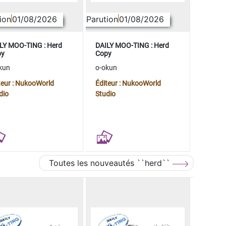
ion
01/08/2026
Parution
01/08/2026
LY MOO-TING : Herd
DAILY MOO-TING : Herd
py
Copy
kun
o-okun
teur : NukooWorld
Éditeur : NukooWorld
dio
Studio
Toutes les nouveautés ``herd``