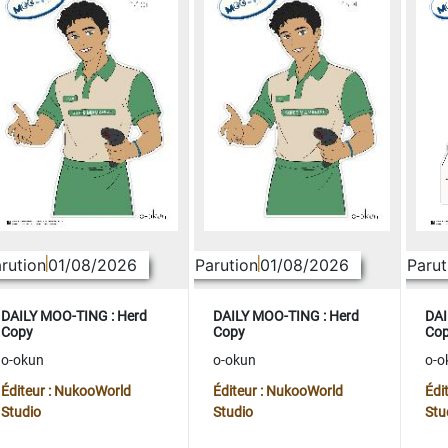
rution
01/08/2026
Parution
01/08/2026
Parut
DAILY MOO-TING : Herd
DAILY MOO-TING : Herd
DAI
Copy
Copy
Co
o-okun
o-okun
o-o
Éditeur : NukooWorld
Éditeur : NukooWorld
Édi
Studio
Studio
Stu