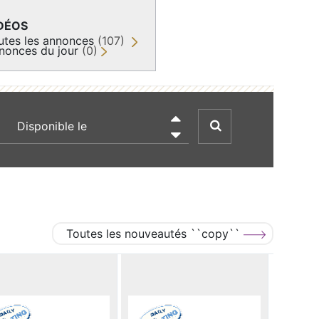
DÉOS
utes les annonces
(107)
nonces du jour
(0)
recherche par date

Toutes les nouveautés ``copy``