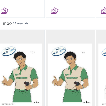
moo
14 résultats