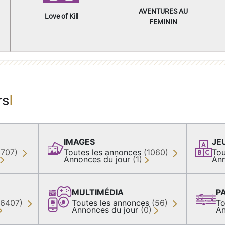
AVENTURES AU
Love of Kill
FEMININ
rs
IMAGES
JE
(707)
Toutes les annonces
(1060)
Tou
Annonces du jour
(1)
Ann
MULTIMÉDIA
P
36407)
Toutes les annonces
(56)
To
Annonces du jour
(0)
An