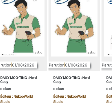
rution
01/08/2026
Parution
01/08/2026
Parut
DAILY MOO-TING : Herd
DAILY MOO-TING : Herd
DAI
Copy
Copy
Co
o-okun
o-okun
o-o
Éditeur : NukooWorld
Éditeur : NukooWorld
Édi
Studio
Studio
Stu