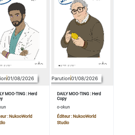
ion
01/08/2026
Parution
01/08/2026
LY MOO-TING : Herd
DAILY MOO-TING : Herd
py
Copy
kun
o-okun
teur : NukooWorld
Éditeur : NukooWorld
dio
Studio