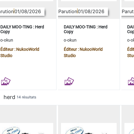
rution
01/08/2026
Parution
01/08/2026
Parut
DAILY MOO-TING : Herd
DAILY MOO-TING : Herd
DAI
Copy
Copy
Co
o-okun
o-okun
o-o
Éditeur : NukooWorld
Éditeur : NukooWorld
Édi
Studio
Studio
Stu
herd
14 résultats