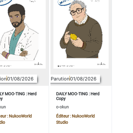
ion
01/08/2026
Parution
01/08/2026
LY MOO-TING : Herd
DAILY MOO-TING : Herd
py
Copy
kun
o-okun
teur : NukooWorld
Éditeur : NukooWorld
dio
Studio