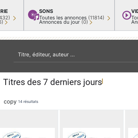
RIE
SONS
VI
432)
Toutes les annonces
(11814)
To
6)
Annonces du jour
(0)
An
recherche par mot clé
Titres des 7 derniers jours
copy
14 résultats