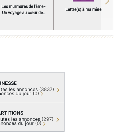
Next
Les murmures de l'âme -
Lettre(s) à ma mère
Un voyage au cœur des
questions qui façonnent
une vie
UNESSE
tes les annonces
(3837)
onces du jour
(0)
ARTITIONS
utes les annonces
(297)
nonces du jour
(0)