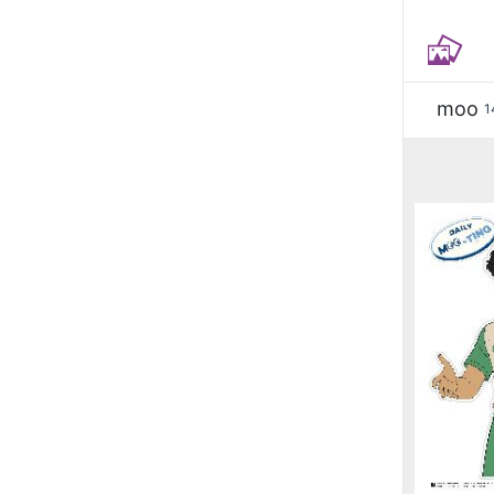
moo
1