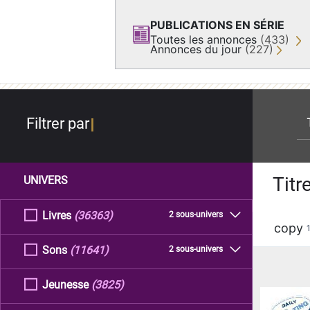
PUBLICATIONS EN SÉRIE
Toutes les annonces
(433)
Annonces du jour
(227)
re
Filtrer par
Titr
UNIVERS
Livres
(36363)
2 sous-univers
copy
Sons
(11641)
2 sous-univers
Jeunesse
(3825)