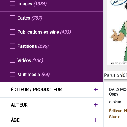
Images
(1036)
Cartes
(707)
Publications en série
(433)
Partitions
(296)
Vidéos
(106)
Multimédia
(54)
Parution
0
ÉDITEUR / PRODUCTEUR
DAILY MOO
Copy
o-okun
AUTEUR
Éditeur :
Studio
ÂGE