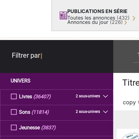
PUBLICATIONS EN SÉRIE
Toutes les annonces
(432)
Annonces du jour
(226)
re
Filtrer par
Titr
UNIVERS
Livres
(36407)
2 sous-univers
copy
Sons
(11814)
2 sous-univers
Jeunesse
(3837)