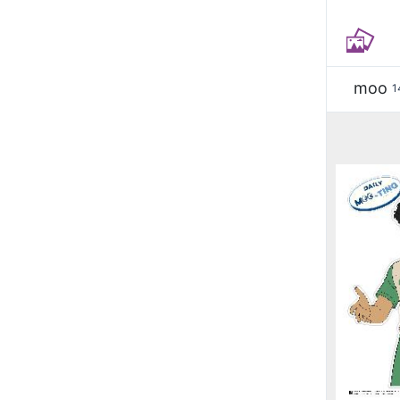
moo
1