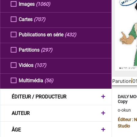
Images
(1060)
Cartes
(707)
Publications en série
(432)
Partitions
(297)
Vidéos
(107)
Multimédia
(56)
Parution
0
ÉDITEUR / PRODUCTEUR
DAILY MOO
Copy
o-okun
AUTEUR
Éditeur :
Studio
ÂGE