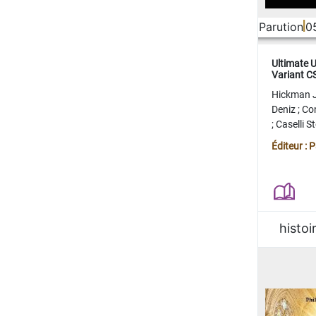
Parution
0
Ultimate 
Variant 
FERME
Hickman 
Deniz
;
Co
;
Caselli 
Juan
;
Mo
Éditeur : 
histoi