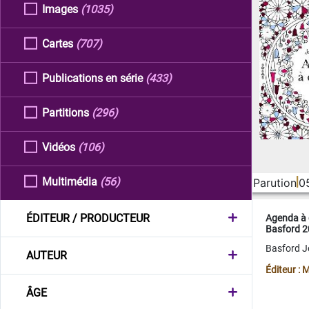
Images
(1035)
Cartes
(707)
Publications en série
(433)
Partitions
(296)
Vidéos
(106)
Multimédia
(56)
Parution
0
ÉDITEUR / PRODUCTEUR
Agenda à 
Basford 
Basford 
AUTEUR
Éditeur :
ÂGE