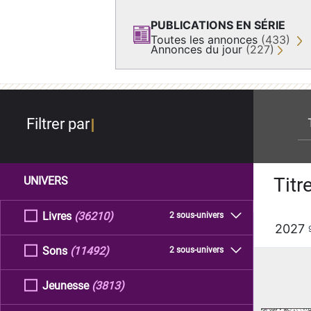
PUBLICATIONS EN SÉRIE
Toutes les annonces
(433)
Annonces du jour
(227)
re
Filtrer par
Titr
UNIVERS
Livres
(36210)
2 sous-univers
2027
Sons
(11492)
2 sous-univers
Jeunesse
(3813)