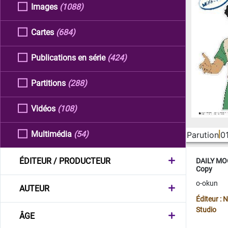
Images
(1088)
Cartes
(684)
Publications en série
(424)
Partitions
(288)
Vidéos
(108)
Multimédia
(54)
Parution
0
ÉDITEUR / PRODUCTEUR
DAILY MOO
Copy
o-okun
AUTEUR
Éditeur :
Studio
ÂGE