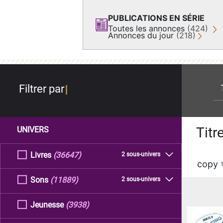
PUBLICATIONS EN SÉRIE
Toutes les annonces
(424)
Annonces du jour
(218)
re
Filtrer par
Titr
UNIVERS
Livres
(36647)
2 sous-univers
copy
Sons
(11889)
2 sous-univers
Jeunesse
(3938)