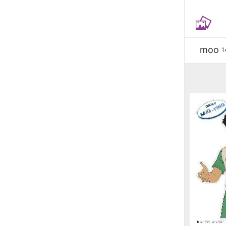
moo
1