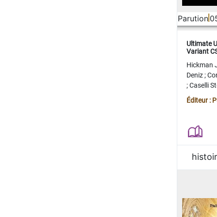
Parution
0
Ultimate 
Variant 
FERME
Hickman 
Deniz
;
Co
;
Caselli 
Juan
;
Mo
Éditeur : 
histoi