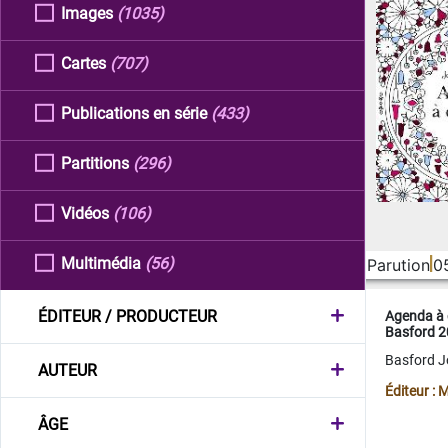
Images
(1035)
Cartes
(707)
Publications en série
(433)
Partitions
(296)
Vidéos
(106)
Multimédia
(56)
Parution
0
ÉDITEUR / PRODUCTEUR
Agenda à 
Basford 
Basford 
AUTEUR
Éditeur :
ÂGE