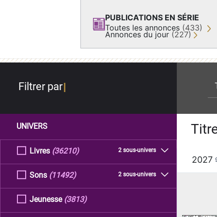
PUBLICATIONS EN SÉRIE
Toutes les annonces
(433)
Annonces du jour
(227)
re
Filtrer par
Titr
UNIVERS
Livres
(36210)
2 sous-univers
2027
Sons
(11492)
2 sous-univers
Jeunesse
(3813)