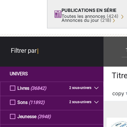
PUBLICATIONS EN SÉRIE
Toutes les annonces
(424)
Annonces du jour
(218)
re
Filtrer par
Titr
UNIVERS
Livres
(36842)
2 sous-univers
copy
Sons
(11892)
2 sous-univers
Jeunesse
(3948)