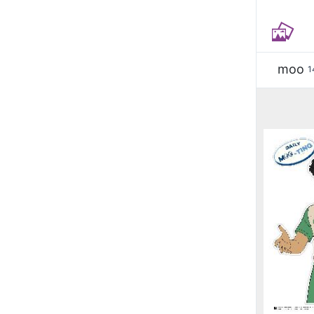
moo
1