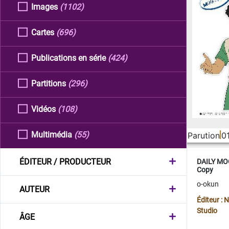
Images
(1102)
Cartes
(696)
Publications en série
(424)
Partitions
(296)
Vidéos
(108)
Multimédia
(55)
Parution
0
ÉDITEUR / PRODUCTEUR
DAILY MOO
Copy
o-okun
AUTEUR
Éditeur :
Studio
ÂGE