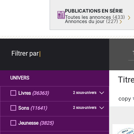
PUBLICATIONS EN SÉRIE
Toutes les annonces
(433)
Annonces du jour
(227)
re
Filtrer par
Titr
UNIVERS
Livres
(36363)
2 sous-univers
copy
Sons
(11641)
2 sous-univers
Jeunesse
(3825)