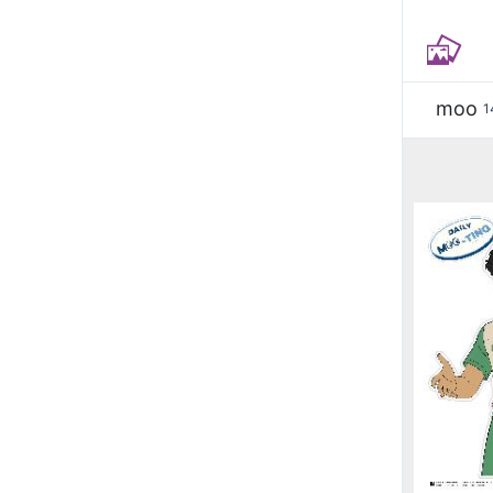
moo
1