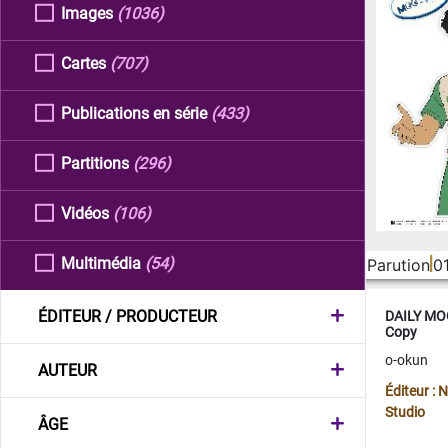
Images
(1036)
Cartes
(707)
Publications en série
(433)
Partitions
(296)
Vidéos
(106)
Multimédia
(54)
Parution
0
ÉDITEUR / PRODUCTEUR
DAILY MOO
Copy
o-okun
AUTEUR
Éditeur :
Studio
ÂGE