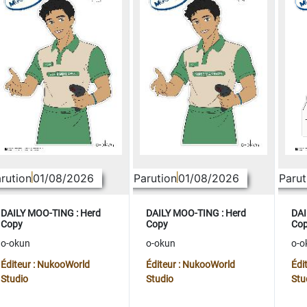
rution
01/08/2026
Parution
01/08/2026
Parut
DAILY MOO-TING : Herd
DAILY MOO-TING : Herd
DAI
Copy
Copy
Co
o-okun
o-okun
o-o
Éditeur : NukooWorld
Éditeur : NukooWorld
Édi
Studio
Studio
Stu