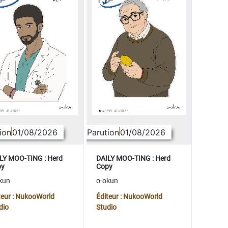
ion
01/08/2026
Parution
01/08/2026
LY MOO-TING : Herd
DAILY MOO-TING : Herd
py
Copy
kun
o-okun
teur : NukooWorld
Éditeur : NukooWorld
dio
Studio