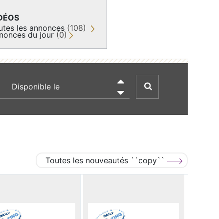
DÉOS
utes les annonces
(108)
nonces du jour
(0)
recherche par date

Toutes les nouveautés ``copy``