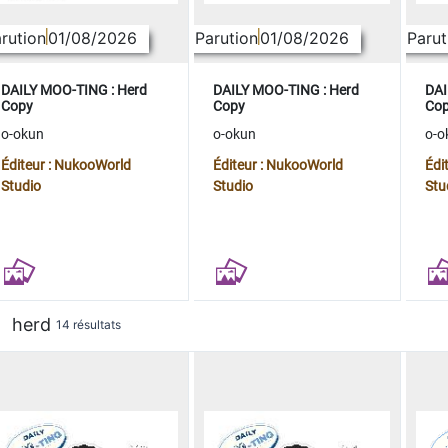
rution
01/08/2026
Parution
01/08/2026
Parut
DAILY MOO-TING : Herd
DAILY MOO-TING : Herd
DAI
Copy
Copy
Co
o-okun
o-okun
o-o
Éditeur : NukooWorld
Éditeur : NukooWorld
Édi
Studio
Studio
Stu
herd
14 résultats