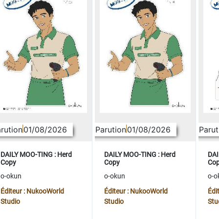
rution
01/08/2026
Parution
01/08/2026
Parut
DAILY MOO-TING : Herd
DAILY MOO-TING : Herd
DAI
Copy
Copy
Co
o-okun
o-okun
o-o
Éditeur : NukooWorld
Éditeur : NukooWorld
Édi
Studio
Studio
Stu