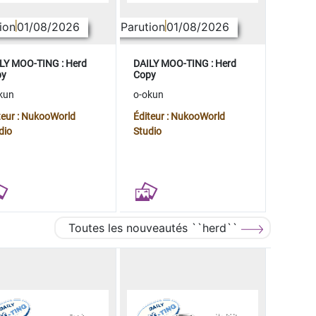
ion
01/08/2026
Parution
01/08/2026
LY MOO-TING : Herd
DAILY MOO-TING : Herd
py
Copy
kun
o-okun
teur : NukooWorld
Éditeur : NukooWorld
dio
Studio
Toutes les nouveautés ``herd``