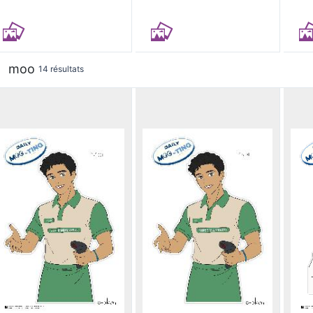
moo
14 résultats