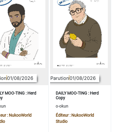
ion
01/08/2026
Parution
01/08/2026
LY MOO-TING : Herd
DAILY MOO-TING : Herd
py
Copy
kun
o-okun
teur : NukooWorld
Éditeur : NukooWorld
dio
Studio