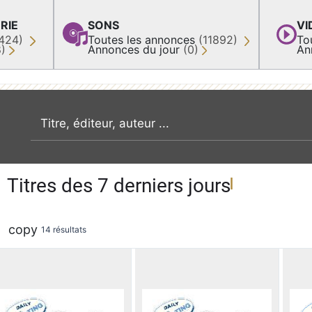
RIE
SONS
VI
424)
Toutes les annonces
(11892)
To
8)
Annonces du jour
(0)
An
recherche par mot clé
Titres des 7 derniers jours
copy
14 résultats