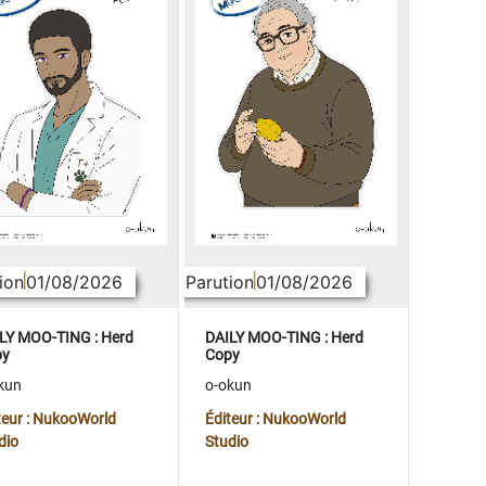
ion
01/08/2026
Parution
01/08/2026
LY MOO-TING : Herd
DAILY MOO-TING : Herd
py
Copy
kun
o-okun
teur : NukooWorld
Éditeur : NukooWorld
dio
Studio