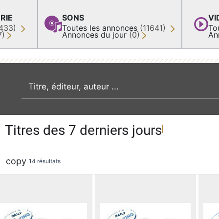
RIE
SONS
VI
433)
Toutes les annonces
(11641)
To
7)
Annonces du jour
(0)
An
recherche par mot clé
Titres des 7 derniers jours
copy
14 résultats