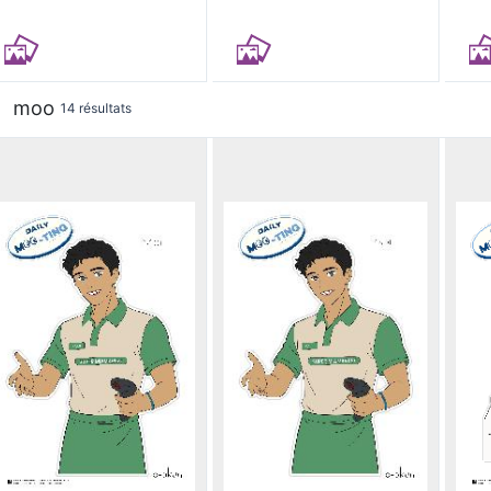
moo
14 résultats