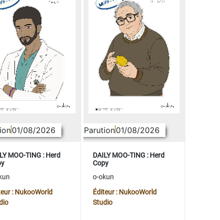
ion
01/08/2026
Parution
01/08/2026
LY MOO-TING : Herd
DAILY MOO-TING : Herd
py
Copy
kun
o-okun
teur : NukooWorld
Éditeur : NukooWorld
dio
Studio