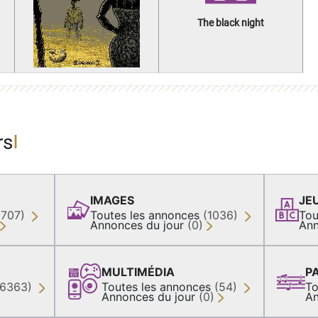
The black night
rs
IMAGES
JE
(707)
Toutes les annonces
(1036)
Tou
Annonces du jour
(0)
Ann
MULTIMÉDIA
P
36363)
Toutes les annonces
(54)
To
Annonces du jour
(0)
An