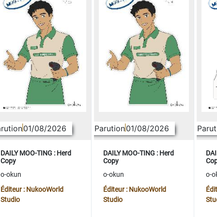
rution
01/08/2026
Parution
01/08/2026
Parut
DAILY MOO-TING : Herd
DAILY MOO-TING : Herd
DAI
Copy
Copy
Co
o-okun
o-okun
o-o
Éditeur : NukooWorld
Éditeur : NukooWorld
Édi
Studio
Studio
Stu