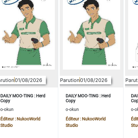
rution
01/08/2026
Parution
01/08/2026
Parut
DAILY MOO-TING : Herd
DAILY MOO-TING : Herd
DAI
Copy
Copy
Co
o-okun
o-okun
o-o
Éditeur : NukooWorld
Éditeur : NukooWorld
Édi
Studio
Studio
Stu