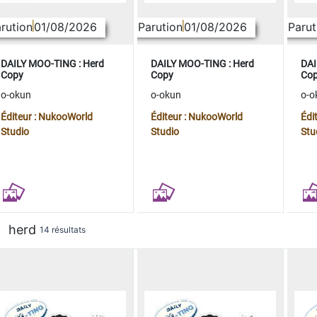
rution
01/08/2026
Parution
01/08/2026
Parut
DAILY MOO-TING : Herd
DAILY MOO-TING : Herd
DAI
Copy
Copy
Co
o-okun
o-okun
o-o
Éditeur : NukooWorld
Éditeur : NukooWorld
Édi
Studio
Studio
Stu
herd
14 résultats