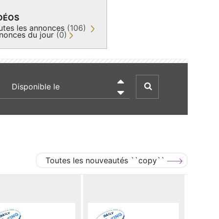
DÉOS
utes les annonces
(106)
nonces du jour
(0)
recherche par date

Toutes les nouveautés ``copy``