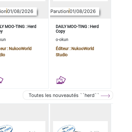
ion
01/08/2026
Parution
01/08/2026
LY MOO-TING : Herd
DAILY MOO-TING : Herd
py
Copy
kun
o-okun
teur : NukooWorld
Éditeur : NukooWorld
dio
Studio
Toutes les nouveautés ``herd``