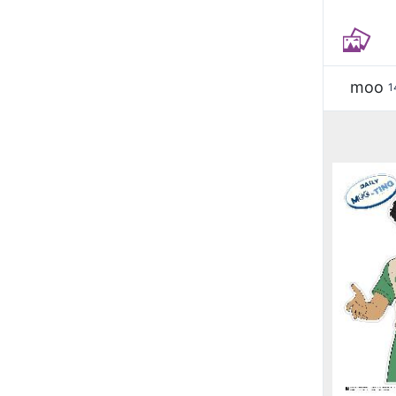
moo
1