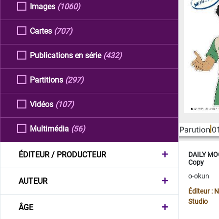
Images
(1060)
Cartes
(707)
Publications en série
(432)
Partitions
(297)
Vidéos
(107)
Multimédia
(56)
Parution
0
ÉDITEUR / PRODUCTEUR
DAILY MOO
Copy
o-okun
AUTEUR
Éditeur :
Studio
ÂGE