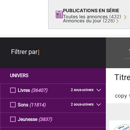
PUBLICATIONS EN SÉRIE
Toutes les annonces
(432)
Annonces du jour
(226)
re
Filtrer par
Titr
UNIVERS
Livres
(36407)
2 sous-univers
copy
Sons
(11814)
2 sous-univers
Jeunesse
(3837)