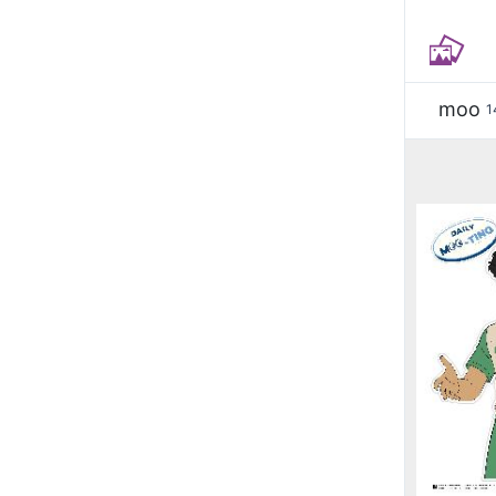
moo
1