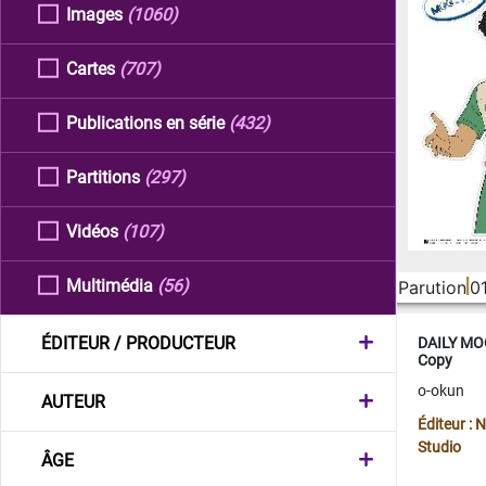
Images
(1060)
Cartes
(707)
Publications en série
(432)
Partitions
(297)
Vidéos
(107)
Multimédia
(56)
Parution
0
ÉDITEUR / PRODUCTEUR
DAILY MOO
Copy
o-okun
AUTEUR
Éditeur :
Studio
ÂGE