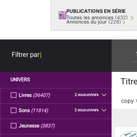
PUBLICATIONS EN SÉRIE
Toutes les annonces
(432)
Annonces du jour
(226)
re
Filtrer par
Titr
UNIVERS
Livres
(36407)
2 sous-univers
copy
Sons
(11814)
2 sous-univers
Jeunesse
(3837)