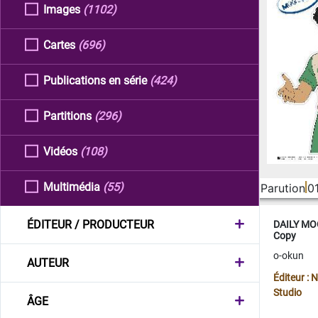
Images
(1102)
Cartes
(696)
Publications en série
(424)
Partitions
(296)
Vidéos
(108)
Multimédia
(55)
Parution
0
ÉDITEUR / PRODUCTEUR
DAILY MOO
Copy
o-okun
AUTEUR
Éditeur :
Studio
ÂGE