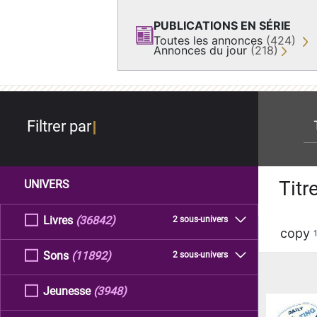
PUBLICATIONS EN SÉRIE
Toutes les annonces
(424)
Annonces du jour
(218)
re
Filtrer par
Titr
UNIVERS
Livres
(36842)
2 sous-univers
copy
Sons
(11892)
2 sous-univers
Jeunesse
(3948)