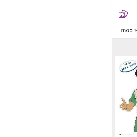
moo
1