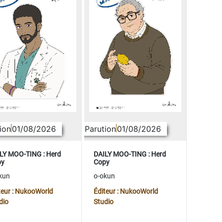
ion
01/08/2026
Parution
01/08/2026
LY MOO-TING : Herd
DAILY MOO-TING : Herd
py
Copy
kun
o-okun
teur : NukooWorld
Éditeur : NukooWorld
dio
Studio