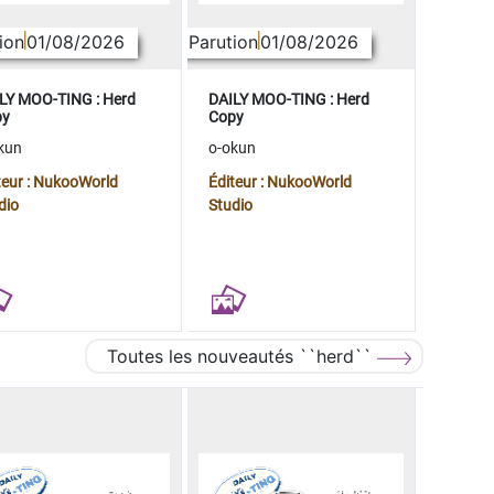
ion
01/08/2026
Parution
01/08/2026
LY MOO-TING : Herd
DAILY MOO-TING : Herd
py
Copy
kun
o-okun
teur : NukooWorld
Éditeur : NukooWorld
dio
Studio
Toutes les nouveautés ``herd``