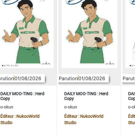
rution
01/08/2026
Parution
01/08/2026
Parut
DAILY MOO-TING : Herd
DAILY MOO-TING : Herd
DAI
Copy
Copy
Co
o-okun
o-okun
o-o
Éditeur : NukooWorld
Éditeur : NukooWorld
Édi
Studio
Studio
Stu