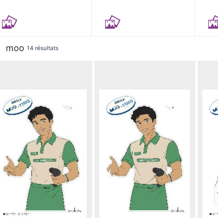
moo
14 résultats