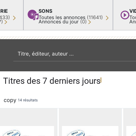
RIE
SONS
VI
433)
Toutes les annonces
(11641)
To
7)
Annonces du jour
(0)
An
recherche par mot clé
Titres des 7 derniers jours
copy
14 résultats