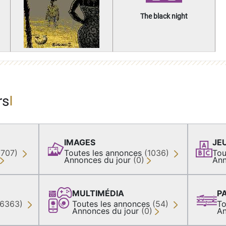
The black night
rs
IMAGES
JE
(707)
Toutes les annonces
(1036)
Tou
Annonces du jour
(0)
Ann
MULTIMÉDIA
P
36363)
Toutes les annonces
(54)
To
Annonces du jour
(0)
An