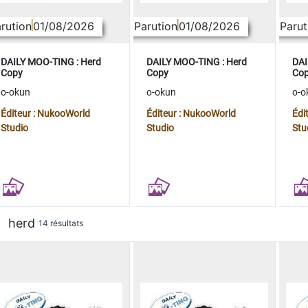
rution
01/08/2026
Parution
01/08/2026
Parut
DAILY MOO-TING : Herd
DAILY MOO-TING : Herd
DAI
Copy
Copy
Co
o-okun
o-okun
o-o
Éditeur : NukooWorld
Éditeur : NukooWorld
Édi
Studio
Studio
Stu
herd
14 résultats