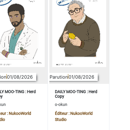
ion
01/08/2026
Parution
01/08/2026
LY MOO-TING : Herd
DAILY MOO-TING : Herd
py
Copy
kun
o-okun
teur : NukooWorld
Éditeur : NukooWorld
dio
Studio