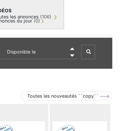
DÉOS
utes les annonces
(106)
nonces du jour
(0)
recherche par date

Toutes les nouveautés ``copy``