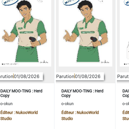
rution
01/08/2026
Parution
01/08/2026
Parut
DAILY MOO-TING : Herd
DAILY MOO-TING : Herd
DAI
Copy
Copy
Co
o-okun
o-okun
o-o
Éditeur : NukooWorld
Éditeur : NukooWorld
Édi
Studio
Studio
Stu