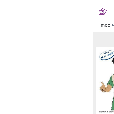
moo
1