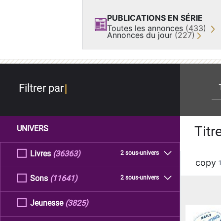
PUBLICATIONS EN SÉRIE
Toutes les annonces
(433)
Annonces du jour
(227)
re
Filtrer par
Titr
UNIVERS
Livres
(36363)
2 sous-univers
copy
Sons
(11641)
2 sous-univers
Jeunesse
(3825)