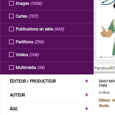
Images
(1036)
Cartes
(707)
Publications en série
(433)
Partitions
(296)
Vidéos
(106)
Multimédia
(54)
Parution
0
ÉDITEUR / PRODUCTEUR
DAILY MOO
Copy
o-okun
AUTEUR
Éditeur :
Studio
ÂGE