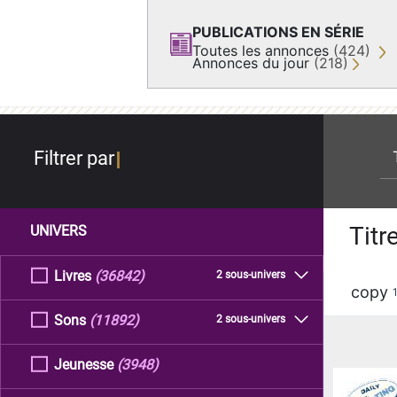
PUBLICATIONS EN SÉRIE
Toutes les annonces
(424)
Annonces du jour
(218)
re
Filtrer par
Titr
UNIVERS
Livres
(36842)
2 sous-univers
copy
Sons
(11892)
2 sous-univers
Jeunesse
(3948)