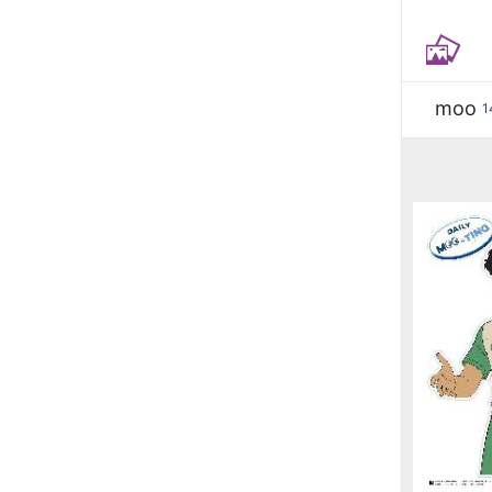
moo
1