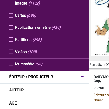
Images
(1102)
Cartes
(696)
Publications en série
(424)
Partitions
(296)
Vidéos
(108)
Multimédia
(55)
Parution
0
ÉDITEUR / PRODUCTEUR
DAILY MOO
Copy
o-okun
AUTEUR
Éditeur :
Studio
ÂGE