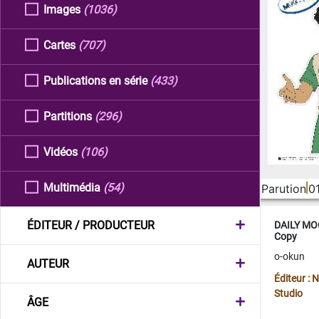
Images
(1036)
Cartes
(707)
Publications en série
(433)
Partitions
(296)
Vidéos
(106)
Multimédia
(54)
Parution
0
ÉDITEUR / PRODUCTEUR
DAILY MOO
Copy
o-okun
AUTEUR
Éditeur :
Studio
ÂGE