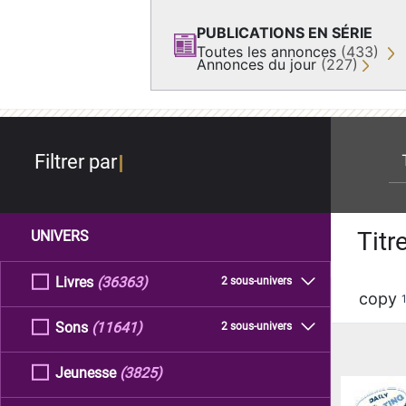
PUBLICATIONS EN SÉRIE
Toutes les annonces
(433)
Annonces du jour
(227)
re
Filtrer par
Titr
UNIVERS
Livres
(36363)
2 sous-univers
copy
Sons
(11641)
2 sous-univers
Jeunesse
(3825)