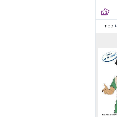
moo
1