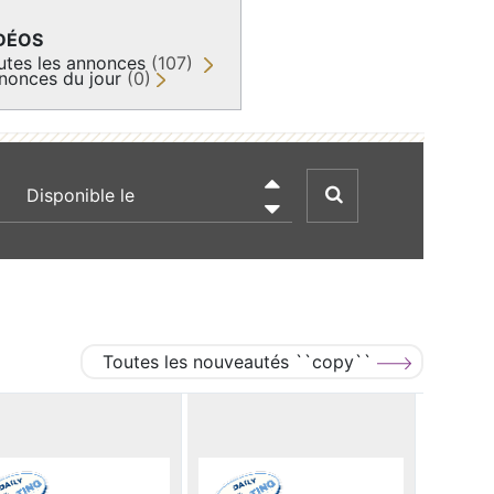
DÉOS
utes les annonces
(107)
nonces du jour
(0)
recherche par date

Toutes les nouveautés ``copy``