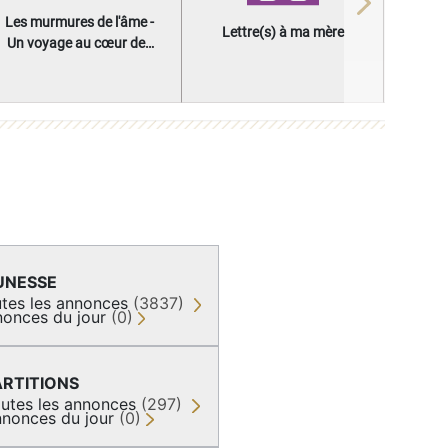
Next
Les murmures de l'âme -
Lettre(s) à ma mère
Un voyage au cœur des
questions qui façonnent
une vie
UNESSE
tes les annonces
(3837)
onces du jour
(0)
ARTITIONS
utes les annonces
(297)
nonces du jour
(0)