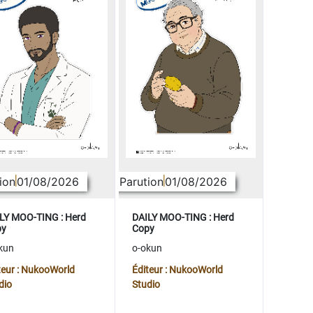
ion
01/08/2026
Parution
01/08/2026
LY MOO-TING : Herd
DAILY MOO-TING : Herd
py
Copy
kun
o-okun
teur : NukooWorld
Éditeur : NukooWorld
dio
Studio