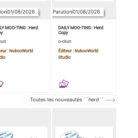
ion
01/08/2026
Parution
01/08/2026
LY MOO-TING : Herd
DAILY MOO-TING : Herd
py
Copy
kun
o-okun
teur : NukooWorld
Éditeur : NukooWorld
dio
Studio
Toutes les nouveautés ``herd``