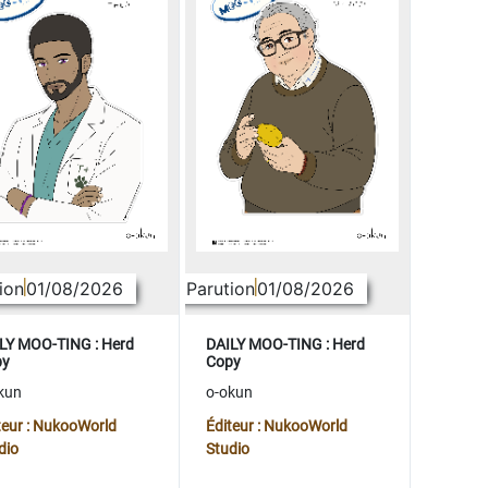
ion
01/08/2026
Parution
01/08/2026
LY MOO-TING : Herd
DAILY MOO-TING : Herd
py
Copy
kun
o-okun
teur : NukooWorld
Éditeur : NukooWorld
dio
Studio