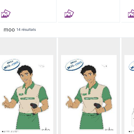
moo
14 résultats