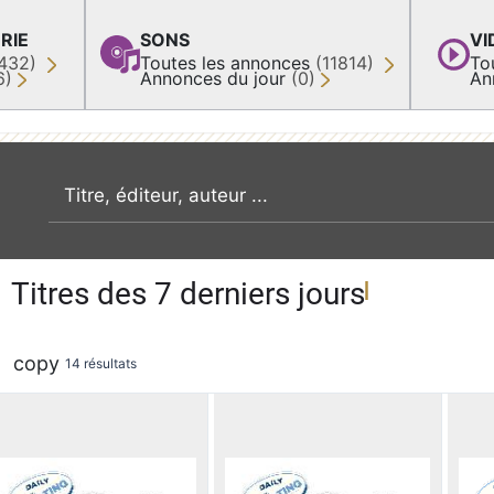
RIE
SONS
VI
432)
Toutes les annonces
(11814)
To
6)
Annonces du jour
(0)
An
recherche par mot clé
Titres des 7 derniers jours
copy
14 résultats