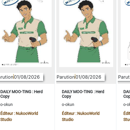
rution
01/08/2026
Parution
01/08/2026
Parut
DAILY MOO-TING : Herd
DAILY MOO-TING : Herd
DAI
Copy
Copy
Co
o-okun
o-okun
o-o
Éditeur : NukooWorld
Éditeur : NukooWorld
Édi
Studio
Studio
Stu