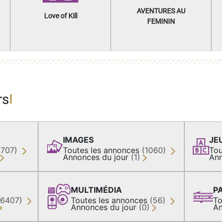
AVENTURES AU
Love of Kill
FEMININ
rs
IMAGES
JE
(707)
Toutes les annonces
(1060)
Tou
Annonces du jour
(1)
Ann
MULTIMÉDIA
P
36407)
Toutes les annonces
(56)
To
Annonces du jour
(0)
An