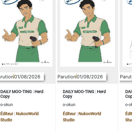
rution
01/08/2026
Parution
01/08/2026
Parut
DAILY MOO-TING : Herd
DAILY MOO-TING : Herd
DAI
Copy
Copy
Co
o-okun
o-okun
o-o
Éditeur : NukooWorld
Éditeur : NukooWorld
Édi
Studio
Studio
Stu