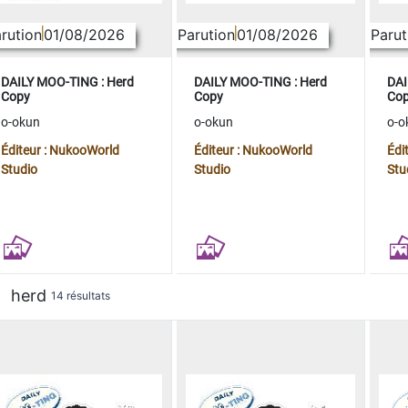
rution
01/08/2026
Parution
01/08/2026
Parut
DAILY MOO-TING : Herd
DAILY MOO-TING : Herd
DAI
Copy
Copy
Co
o-okun
o-okun
o-o
Éditeur : NukooWorld
Éditeur : NukooWorld
Édi
Studio
Studio
Stu
herd
14 résultats