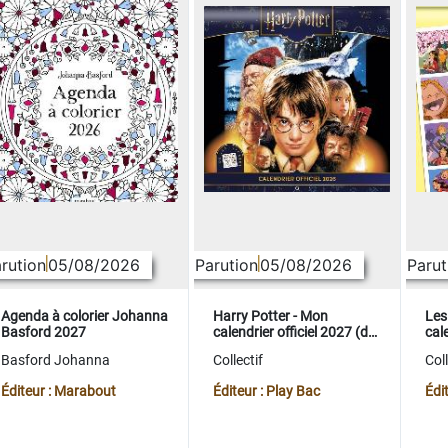
rution
05/08/2026
Parution
05/08/2026
Parut
Agenda à colorier Johanna
Harry Potter - Mon
Les
Basford 2027
calendrier officiel 2027 (de
cale
sept. 2026 à déc. 2027)
sep
Basford Johanna
Collectif
Coll
Éditeur : Marabout
Éditeur : Play Bac
Édi