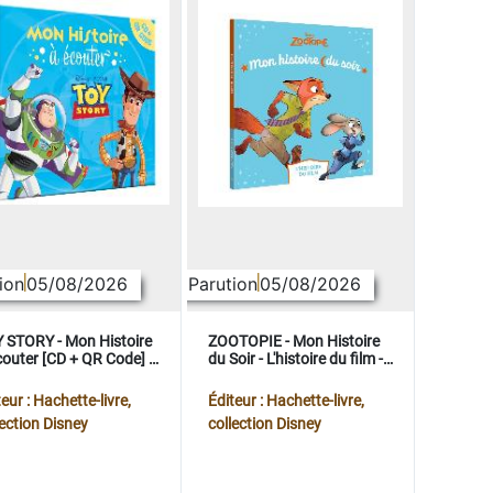
ion
05/08/2026
Parution
05/08/2026
 STORY - Mon Histoire
ZOOTOPIE - Mon Histoire
couter [CD + QR Code] -
du Soir - L'histoire du film -
ney Pixar
Disney
eur : Hachette-livre,
Éditeur : Hachette-livre,
lection Disney
collection Disney