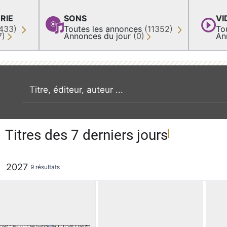
RIE
SONS
VI
433)
Toutes les annonces
(11352)
To
7)
Annonces du jour
(0)
An
recherche par mot clé
Titres des 7 derniers jours
2027
9 résultats