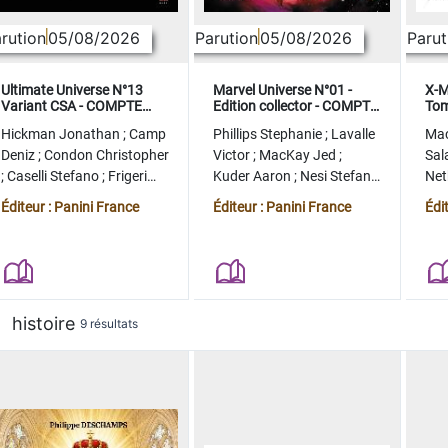
rution
05/08/2026
Parution
05/08/2026
Parut
Ultimate Universe N°13
Marvel Universe N°01 -
X-M
Variant CSA - COMPTE
Edition collector - COMPTE
Tom
FERME
FERME
col
Hickman Jonathan
;
Camp
Phillips Stephanie
;
Lavalle
Ma
Deniz
;
Condon Christopher
Victor
;
MacKay Jed
;
Sal
;
Caselli Stefano
;
Frigeri
Kuder Aaron
;
Nesi Stefano
Ne
Juan
;
Momoko Peach
;
Lopez Alvaro
Ste
Éditeur : Panini France
Éditeur : Panini France
Édi
histoire
9 résultats