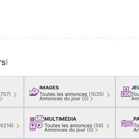
rs
IMAGES
JE
(707)
Toutes les annonces
(1035)
Tou
Annonces du jour
(0)
An
MULTIMÉDIA
P
36214)
Toutes les annonces
(56)
To
Annonces du jour
(0)
An