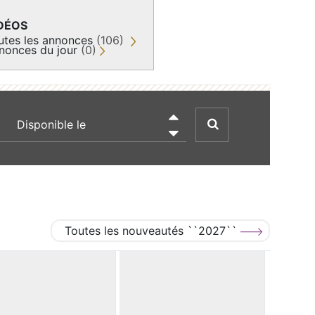
DÉOS
utes les annonces
(106)
nonces du jour
(0)
recherche par date

Toutes les nouveautés ``2027``