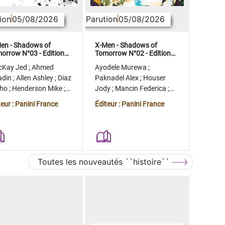
ion
05/08/2026
Parution
05/08/2026
en - Shadows of
X-Men - Shadows of
orrow N°03 - Edition
Tomorrow N°02 - Edition
lector - COMPTE FERME
collector - COMPTE FERME
cKay Jed
;
Ahmed
Ayodele Murewa
;
adin
;
Allen Ashley
;
Diaz
Paknadel Alex
;
Houser
tho
;
Henderson Mike
;
Jody
;
Mancin Federica
;
gman Ryan
Antonio Roge
;
Camagni
teur : Panini France
Éditeur : Panini France
Jacopo
Toutes les nouveautés ``histoire``