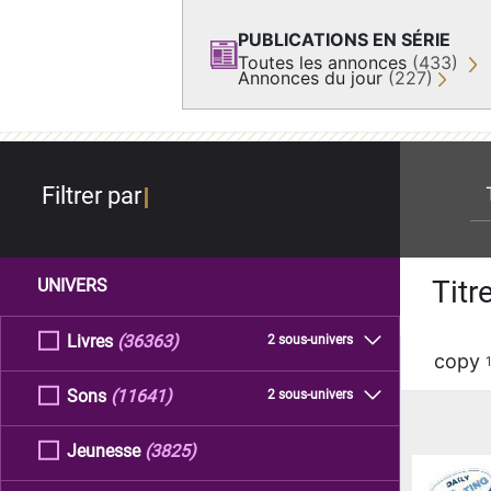
PUBLICATIONS EN SÉRIE
Toutes les annonces
(433)
Annonces du jour
(227)
re
Filtrer par
Titr
UNIVERS
Livres
(36363)
2 sous-univers
copy
Sons
(11641)
2 sous-univers
Jeunesse
(3825)