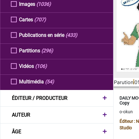
Images
(1036)
Cartes
(707)
Publications en série
(433)
Partitions
(296)
Vidéos
(106)
Multimédia
(54)
Parution
0
ÉDITEUR / PRODUCTEUR
DAILY MOO
Copy
o-okun
AUTEUR
Éditeur :
Studio
ÂGE