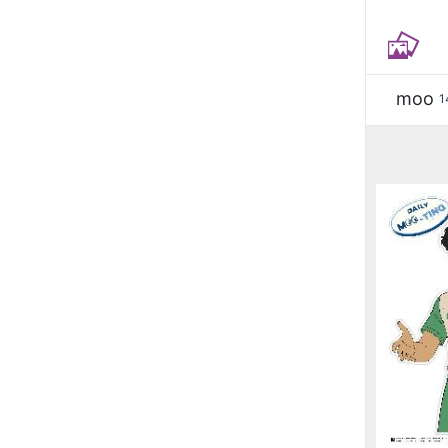
moo
1