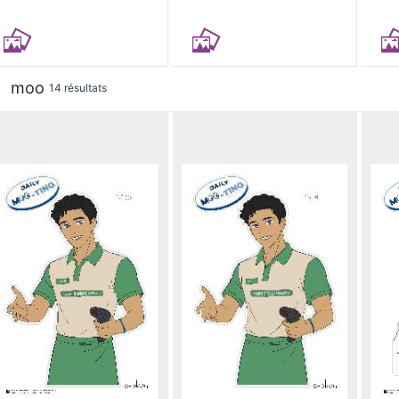
moo
14 résultats