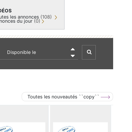
DÉOS
utes les annonces
(108)
nonces du jour
(0)
recherche par date

Toutes les nouveautés ``copy``