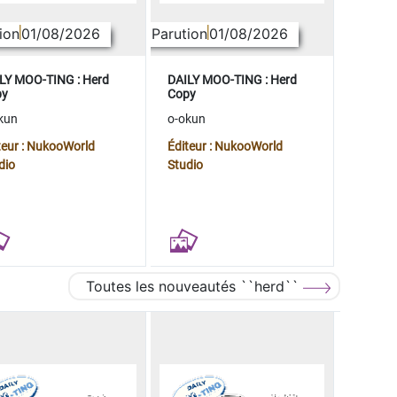
ion
01/08/2026
Parution
01/08/2026
LY MOO-TING : Herd
DAILY MOO-TING : Herd
py
Copy
kun
o-okun
teur : NukooWorld
Éditeur : NukooWorld
dio
Studio
Toutes les nouveautés ``herd``