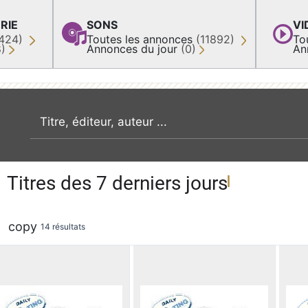
RIE
SONS
VI
424)
Toutes les annonces
(11892)
To
8)
Annonces du jour
(0)
An
recherche par mot clé
Titres des 7 derniers jours
copy
14 résultats