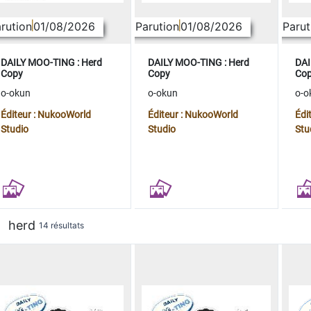
rution
01/08/2026
Parution
01/08/2026
Parut
DAILY MOO-TING : Herd
DAILY MOO-TING : Herd
DAI
Copy
Copy
Co
o-okun
o-okun
o-o
Éditeur : NukooWorld
Éditeur : NukooWorld
Édi
Studio
Studio
Stu
herd
14 résultats