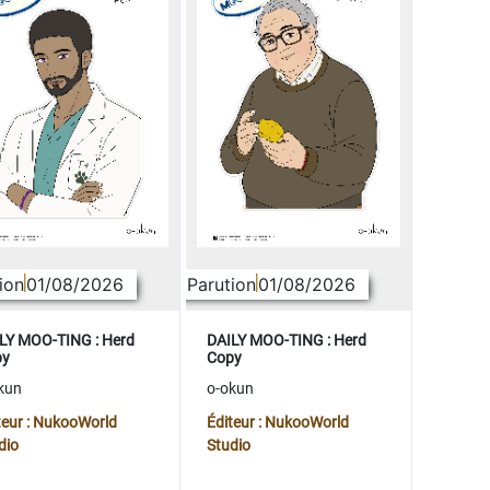
ion
01/08/2026
Parution
01/08/2026
LY MOO-TING : Herd
DAILY MOO-TING : Herd
py
Copy
kun
o-okun
teur : NukooWorld
Éditeur : NukooWorld
dio
Studio