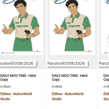
rution
01/08/2026
Parution
01/08/2026
Parut
DAILY MOO-TING : Herd
DAILY MOO-TING : Herd
DAI
Copy
Copy
Co
o-okun
o-okun
o-o
Éditeur : NukooWorld
Éditeur : NukooWorld
Édi
Studio
Studio
Stu