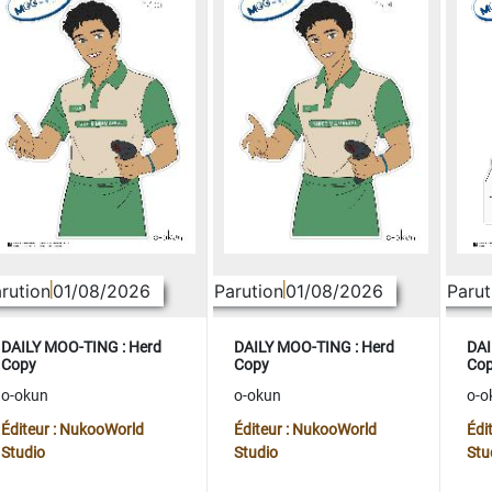
rution
01/08/2026
Parution
01/08/2026
Parut
DAILY MOO-TING : Herd
DAILY MOO-TING : Herd
DAI
Copy
Copy
Co
o-okun
o-okun
o-o
Éditeur : NukooWorld
Éditeur : NukooWorld
Édi
Studio
Studio
Stu