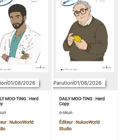
ion
01/08/2026
Parution
01/08/2026
LY MOO-TING : Herd
DAILY MOO-TING : Herd
py
Copy
kun
o-okun
teur : NukooWorld
Éditeur : NukooWorld
dio
Studio