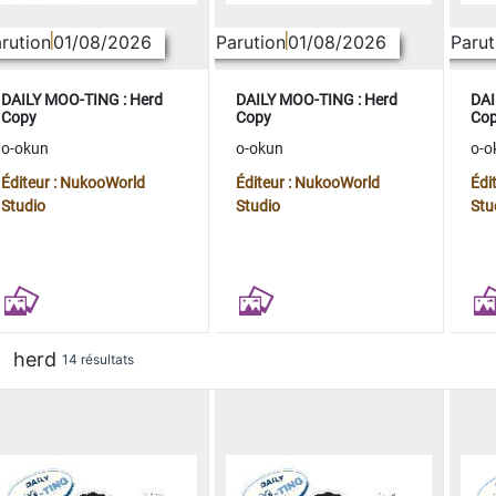
rution
01/08/2026
Parution
01/08/2026
Parut
DAILY MOO-TING : Herd
DAILY MOO-TING : Herd
DAI
Copy
Copy
Co
o-okun
o-okun
o-o
Éditeur : NukooWorld
Éditeur : NukooWorld
Édi
Studio
Studio
Stu
herd
14 résultats