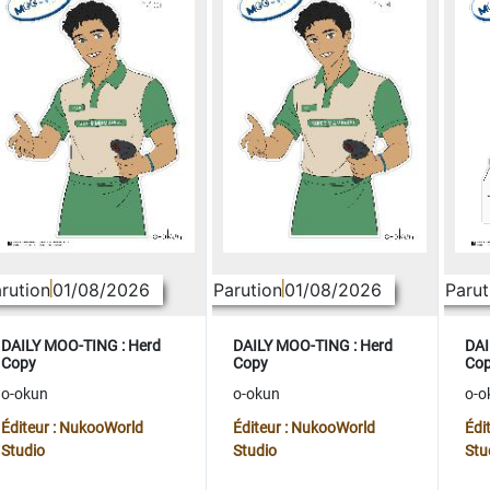
rution
01/08/2026
Parution
01/08/2026
Parut
DAILY MOO-TING : Herd
DAILY MOO-TING : Herd
DAI
Copy
Copy
Co
o-okun
o-okun
o-o
Éditeur : NukooWorld
Éditeur : NukooWorld
Édi
Studio
Studio
Stu