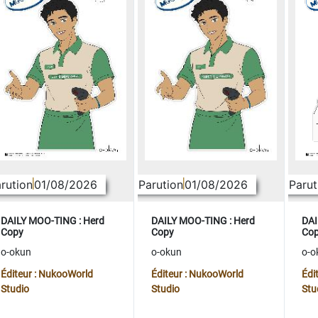
rution
01/08/2026
Parution
01/08/2026
Parut
DAILY MOO-TING : Herd
DAILY MOO-TING : Herd
DAI
Copy
Copy
Co
o-okun
o-okun
o-o
Éditeur : NukooWorld
Éditeur : NukooWorld
Édi
Studio
Studio
Stu