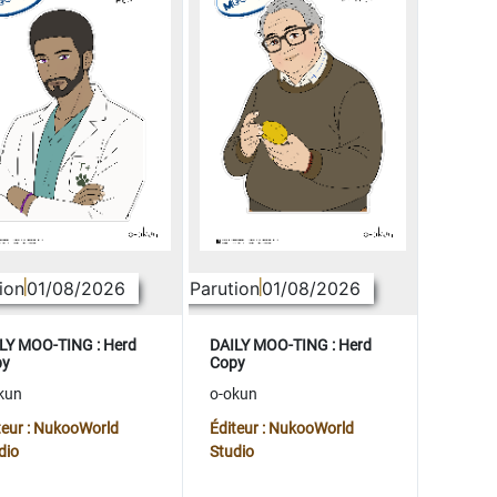
ion
01/08/2026
Parution
01/08/2026
LY MOO-TING : Herd
DAILY MOO-TING : Herd
py
Copy
kun
o-okun
teur : NukooWorld
Éditeur : NukooWorld
dio
Studio