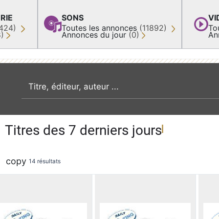
RIE
SONS
VI
424)
Toutes les annonces
(11892)
To
8)
Annonces du jour
(0)
An
recherche par mot clé
Titres des 7 derniers jours
copy
14 résultats