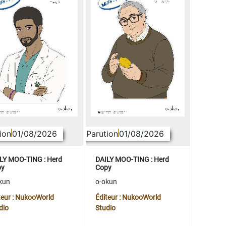
ion
01/08/2026
Parution
01/08/2026
LY MOO-TING : Herd
DAILY MOO-TING : Herd
py
Copy
kun
o-okun
teur : NukooWorld
Éditeur : NukooWorld
dio
Studio