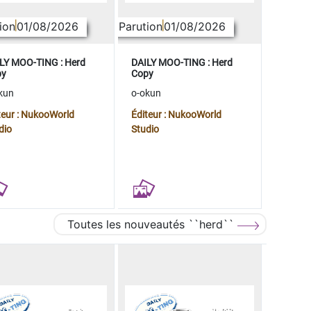
ion
01/08/2026
Parution
01/08/2026
LY MOO-TING : Herd
DAILY MOO-TING : Herd
py
Copy
kun
o-okun
teur : NukooWorld
Éditeur : NukooWorld
dio
Studio
Toutes les nouveautés ``herd``