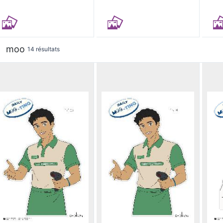
moo
14 résultats