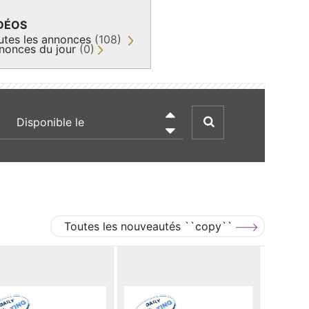
DÉOS
utes les annonces
(108)
nonces du jour
(0)
recherche par date

Toutes les nouveautés ``copy``