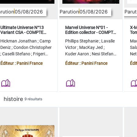
rution
05/08/2026
Parution
05/08/2026
Parut
Ultimate Universe N°13
Marvel Universe N°01 -
X-M
Variant CSA - COMPTE
Edition collector - COMPTE
Tom
FERME
FERME
col
Hickman Jonathan
;
Camp
Phillips Stephanie
;
Lavalle
Ma
Deniz
;
Condon Christopher
Victor
;
MacKay Jed
;
Sal
;
Caselli Stefano
;
Frigeri
Kuder Aaron
;
Nesi Stefano
Ne
Juan
;
Momoko Peach
;
Lopez Alvaro
Ste
Éditeur : Panini France
Éditeur : Panini France
Édi
histoire
9 résultats