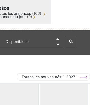
DÉOS
utes les annonces
(106)
nonces du jour
(0)
recherche par date

Toutes les nouveautés ``2027``