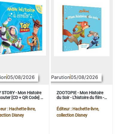
ion
05/08/2026
Parution
05/08/2026
 STORY - Mon Histoire
ZOOTOPIE - Mon Histoire
couter [CD + QR Code] -
du Soir - L'histoire du film -
ney Pixar
Disney
eur : Hachette-livre,
Éditeur : Hachette-livre,
lection Disney
collection Disney