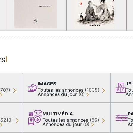
rs
IMAGES
JE
(707)
Toutes les annonces
(1035)
Tou
Annonces du jour
(0)
An
MULTIMÉDIA
P
36210)
Toutes les annonces
(56)
To
Annonces du jour
(0)
An