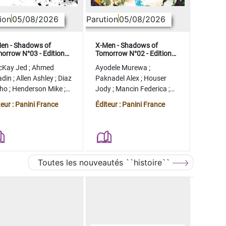
ion
05/08/2026
Parution
05/08/2026
en - Shadows of
X-Men - Shadows of
orrow N°03 - Edition
Tomorrow N°02 - Edition
lector - COMPTE FERME
collector - COMPTE FERME
cKay Jed
;
Ahmed
Ayodele Murewa
;
adin
;
Allen Ashley
;
Diaz
Paknadel Alex
;
Houser
tho
;
Henderson Mike
;
Jody
;
Mancin Federica
;
gman Ryan
Antonio Roge
;
Camagni
teur : Panini France
Éditeur : Panini France
Jacopo
Toutes les nouveautés ``histoire``