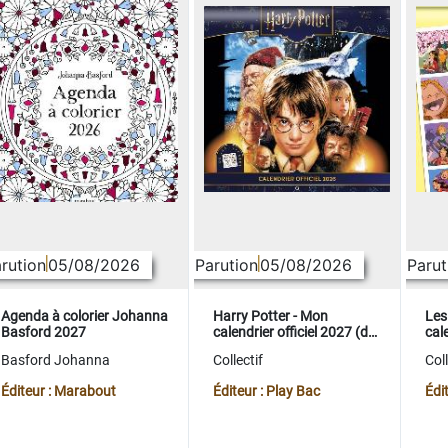
rution
05/08/2026
Parution
05/08/2026
Parut
Agenda à colorier Johanna
Harry Potter - Mon
Les
Basford 2027
calendrier officiel 2027 (de
cale
sept. 2026 à déc. 2027)
sep
Basford Johanna
Collectif
Coll
Éditeur : Marabout
Éditeur : Play Bac
Édi