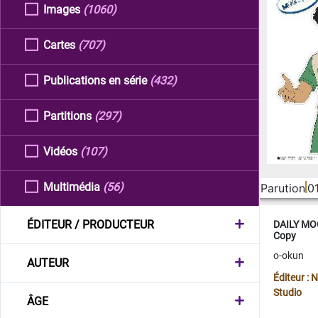
Images
(1060)
Cartes
(707)
Publications en série
(432)
Partitions
(297)
Vidéos
(107)
Multimédia
(56)
Parution
0
ÉDITEUR / PRODUCTEUR
DAILY MOO
Copy
o-okun
AUTEUR
Éditeur :
Studio
ÂGE