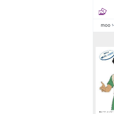
moo
1