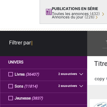
PUBLICATIONS EN SÉRIE
Toutes les annonces
(432)
Annonces du jour
(226)
re
Filtrer par
Titr
UNIVERS
Livres
(36407)
2 sous-univers
copy
Sons
(11814)
2 sous-univers
Jeunesse
(3837)