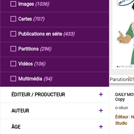
Images
(1036)
Cartes
(707)
Publications en série
(433)
Partitions
(296)
Vidéos
(106)
Multimédia
(54)
Parution
0
ÉDITEUR / PRODUCTEUR
DAILY MOO
Copy
o-okun
AUTEUR
Éditeur :
Studio
ÂGE