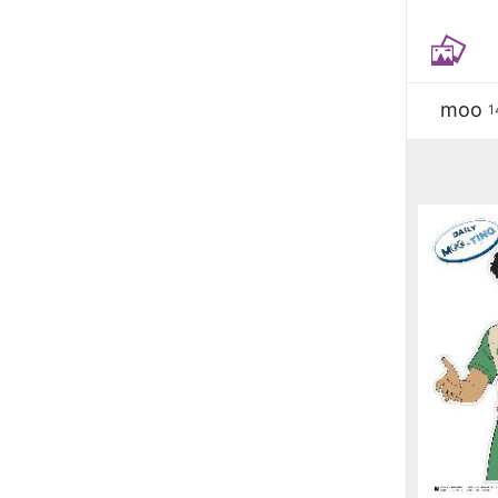
moo
1