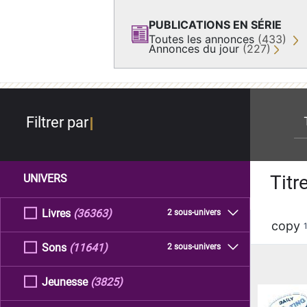
PUBLICATIONS EN SÉRIE
Toutes les annonces
(433)
Annonces du jour
(227)
re
Filtrer par
Titr
UNIVERS
Livres
(36363)
2 sous-univers
copy
Sons
(11641)
2 sous-univers
Jeunesse
(3825)