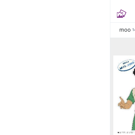
moo
1