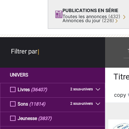
PUBLICATIONS EN SÉRIE
Toutes les annonces
(432)
Annonces du jour
(226)
re
Filtrer par
Titr
UNIVERS
Livres
(36407)
2 sous-univers
copy
Sons
(11814)
2 sous-univers
Jeunesse
(3837)