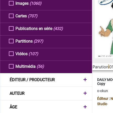
Images
(1060)
Cartes
(707)
Publications en série
(432)
Partitions
(297)
Vidéos
(107)
Multimédia
(56)
Parution
0
ÉDITEUR / PRODUCTEUR
DAILY MOO
Copy
o-okun
AUTEUR
Éditeur :
Studio
ÂGE