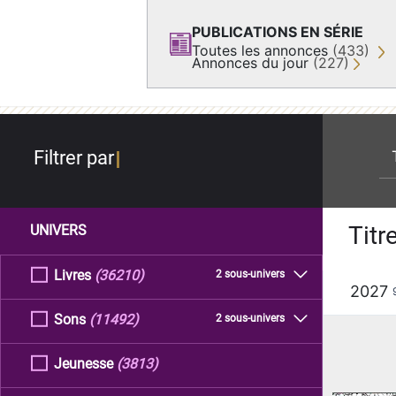
PUBLICATIONS EN SÉRIE
Toutes les annonces
(433)
Annonces du jour
(227)
re
Filtrer par
Titr
UNIVERS
Livres
(36210)
2 sous-univers
2027
Sons
(11492)
2 sous-univers
Jeunesse
(3813)