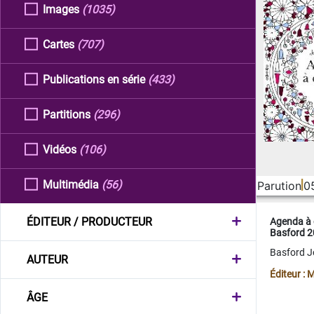
Images
(1035)
Cartes
(707)
Publications en série
(433)
Partitions
(296)
Vidéos
(106)
Multimédia
(56)
Parution
0
ÉDITEUR / PRODUCTEUR
Agenda à 
Basford 
Basford 
AUTEUR
Éditeur :
ÂGE