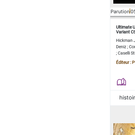
Parution
0
Ultimate 
Variant 
FERME
Hickman 
Deniz
;
Co
;
Caselli 
Juan
;
Mo
Éditeur : 
histoi