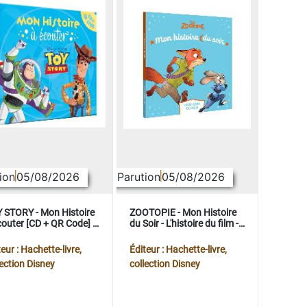
ion
05/08/2026
Parution
05/08/2026
 STORY - Mon Histoire
ZOOTOPIE - Mon Histoire
couter [CD + QR Code] -
du Soir - L'histoire du film -
ney Pixar
Disney
eur : Hachette-livre,
Éditeur : Hachette-livre,
lection Disney
collection Disney