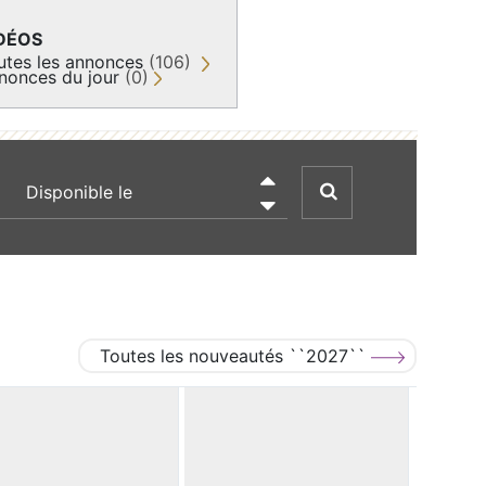
DÉOS
utes les annonces
(106)
nonces du jour
(0)
recherche par date

Toutes les nouveautés ``2027``