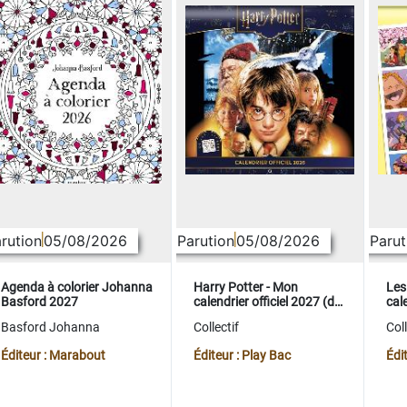
rution
05/08/2026
Parution
05/08/2026
Parut
Agenda à colorier Johanna
Harry Potter - Mon
Les
Basford 2027
calendrier officiel 2027 (de
cale
sept. 2026 à déc. 2027)
sep
Basford Johanna
Collectif
Coll
Éditeur : Marabout
Éditeur : Play Bac
Édi