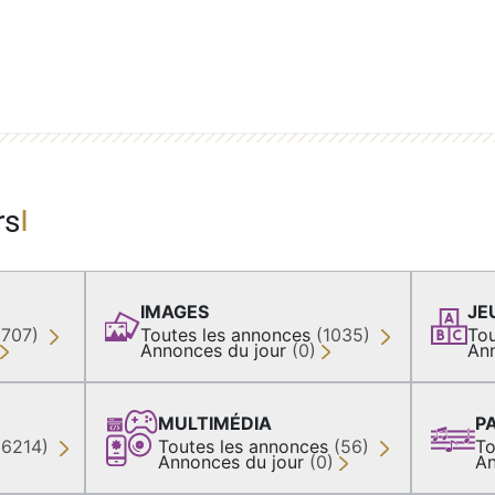
rs
IMAGES
JE
(707)
Toutes les annonces
(1035)
Tou
Annonces du jour
(0)
An
MULTIMÉDIA
P
36214)
Toutes les annonces
(56)
To
Annonces du jour
(0)
An