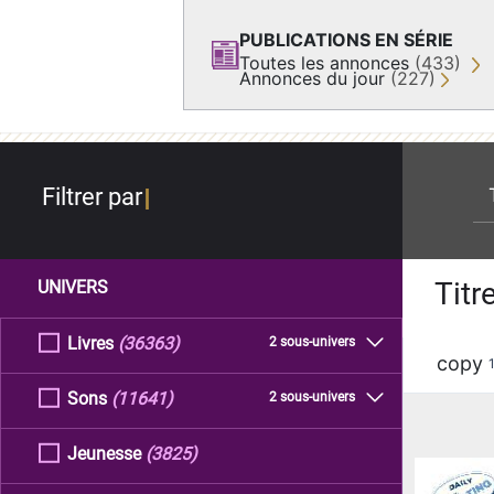
PUBLICATIONS EN SÉRIE
Toutes les annonces
(433)
Annonces du jour
(227)
re
Filtrer par
Titr
UNIVERS
Livres
(36363)
2 sous-univers
copy
Sons
(11641)
2 sous-univers
Jeunesse
(3825)