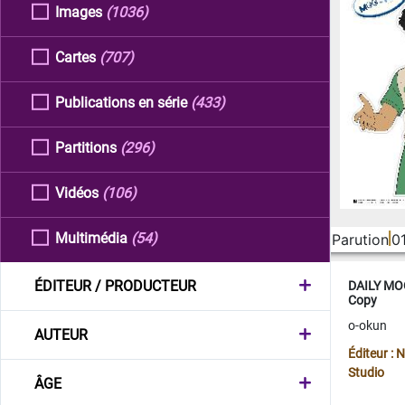
Images
(1036)
Cartes
(707)
Publications en série
(433)
Partitions
(296)
Vidéos
(106)
Multimédia
(54)
Parution
0
ÉDITEUR / PRODUCTEUR
DAILY MOO
Copy
o-okun
AUTEUR
Éditeur :
Studio
ÂGE