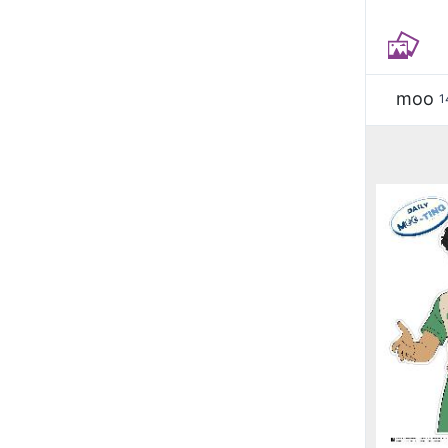
moo
1