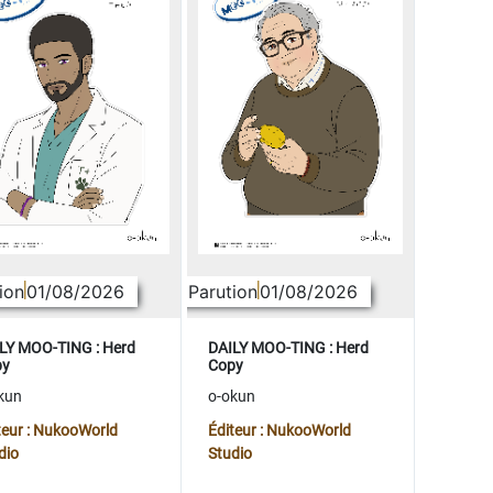
ion
01/08/2026
Parution
01/08/2026
LY MOO-TING : Herd
DAILY MOO-TING : Herd
py
Copy
kun
o-okun
teur : NukooWorld
Éditeur : NukooWorld
dio
Studio