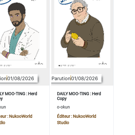
ion
01/08/2026
Parution
01/08/2026
LY MOO-TING : Herd
DAILY MOO-TING : Herd
py
Copy
kun
o-okun
teur : NukooWorld
Éditeur : NukooWorld
dio
Studio