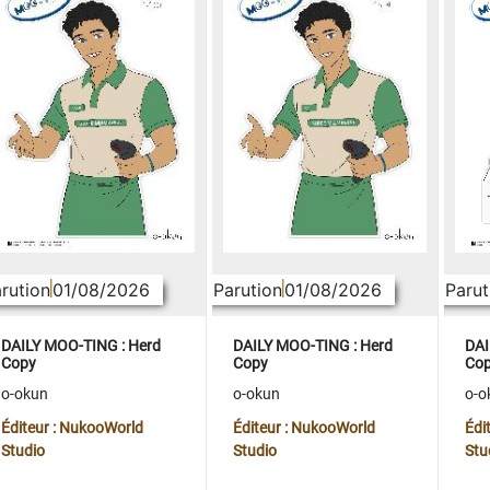
rution
01/08/2026
Parution
01/08/2026
Parut
DAILY MOO-TING : Herd
DAILY MOO-TING : Herd
DAI
Copy
Copy
Co
o-okun
o-okun
o-o
Éditeur : NukooWorld
Éditeur : NukooWorld
Édi
Studio
Studio
Stu