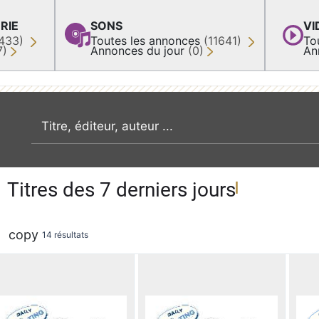
RIE
SONS
VI
433)
Toutes les annonces
(11641)
To
7)
Annonces du jour
(0)
An
recherche par mot clé
Titres des 7 derniers jours
copy
14 résultats