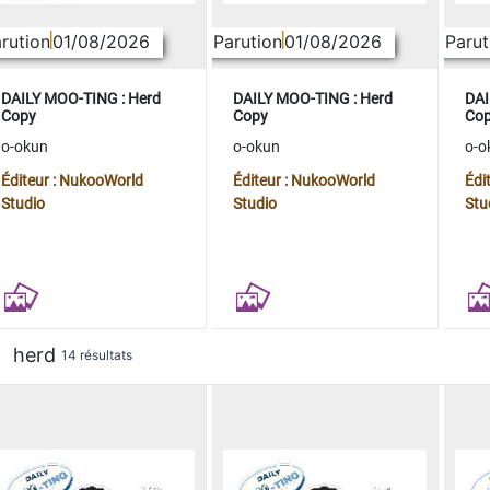
rution
01/08/2026
Parution
01/08/2026
Parut
DAILY MOO-TING : Herd
DAILY MOO-TING : Herd
DAI
Copy
Copy
Co
o-okun
o-okun
o-o
Éditeur : NukooWorld
Éditeur : NukooWorld
Édi
Studio
Studio
Stu
herd
14 résultats