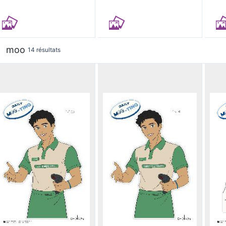
moo
14 résultats