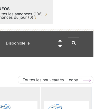
DÉOS
utes les annonces
(106)
nonces du jour
(0)
recherche par date

Toutes les nouveautés ``copy``