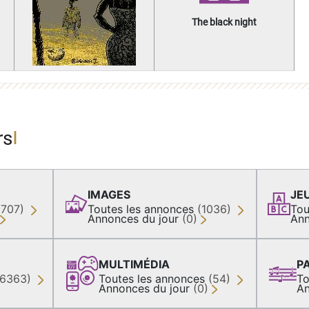
The black night
rs
IMAGES
JE
(707)
Toutes les annonces
(1036)
Tou
Annonces du jour
(0)
Ann
MULTIMÉDIA
P
36363)
Toutes les annonces
(54)
To
Annonces du jour
(0)
An