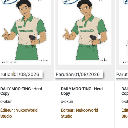
rution
01/08/2026
Parution
01/08/2026
Parut
DAILY MOO-TING : Herd
DAILY MOO-TING : Herd
DAI
Copy
Copy
Co
o-okun
o-okun
o-o
Éditeur : NukooWorld
Éditeur : NukooWorld
Édi
Studio
Studio
Stu