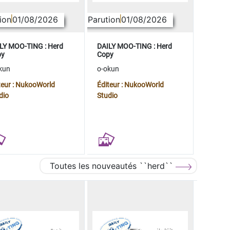
ion
01/08/2026
Parution
01/08/2026
LY MOO-TING : Herd
DAILY MOO-TING : Herd
py
Copy
kun
o-okun
teur : NukooWorld
Éditeur : NukooWorld
dio
Studio
Toutes les nouveautés ``herd``