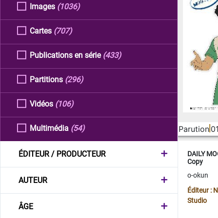
Images
(1036)
Cartes
(707)
Publications en série
(433)
Partitions
(296)
Vidéos
(106)
Multimédia
(54)
Parution
0
ÉDITEUR / PRODUCTEUR
DAILY MOO
Copy
o-okun
AUTEUR
Éditeur :
Studio
ÂGE