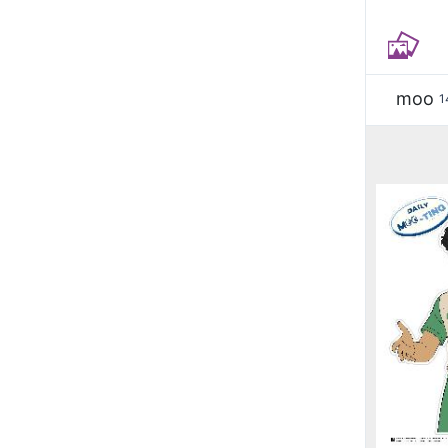
moo
1