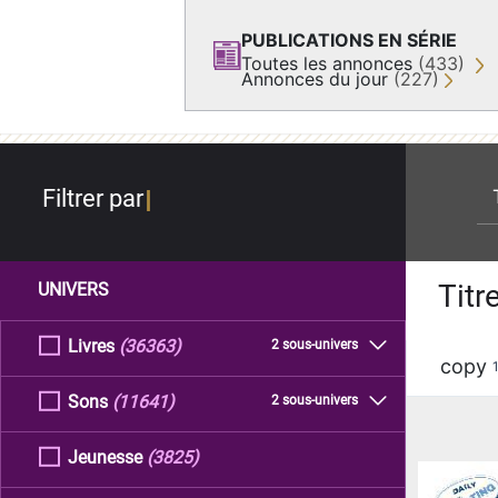
PUBLICATIONS EN SÉRIE
Toutes les annonces
(433)
Annonces du jour
(227)
re
Filtrer par
Titr
UNIVERS
Livres
(36363)
2 sous-univers
copy
Sons
(11641)
2 sous-univers
Jeunesse
(3825)