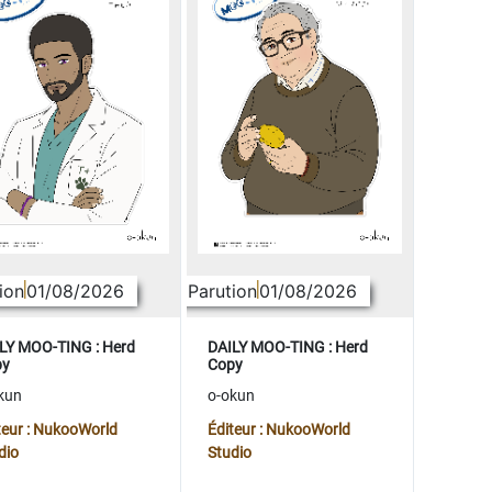
ion
01/08/2026
Parution
01/08/2026
LY MOO-TING : Herd
DAILY MOO-TING : Herd
py
Copy
kun
o-okun
teur : NukooWorld
Éditeur : NukooWorld
dio
Studio