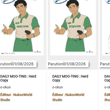
rution
01/08/2026
Parution
01/08/2026
Parut
DAILY MOO-TING : Herd
DAILY MOO-TING : Herd
DAI
Copy
Copy
Co
o-okun
o-okun
o-o
Éditeur : NukooWorld
Éditeur : NukooWorld
Édi
Studio
Studio
Stu