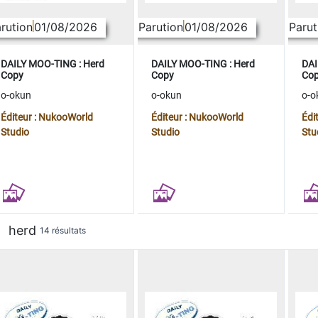
rution
01/08/2026
Parution
01/08/2026
Parut
DAILY MOO-TING : Herd
DAILY MOO-TING : Herd
DAI
Copy
Copy
Co
o-okun
o-okun
o-o
Éditeur : NukooWorld
Éditeur : NukooWorld
Édi
Studio
Studio
Stu
herd
14 résultats