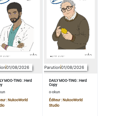
ion
01/08/2026
Parution
01/08/2026
LY MOO-TING : Herd
DAILY MOO-TING : Herd
py
Copy
kun
o-okun
teur : NukooWorld
Éditeur : NukooWorld
dio
Studio