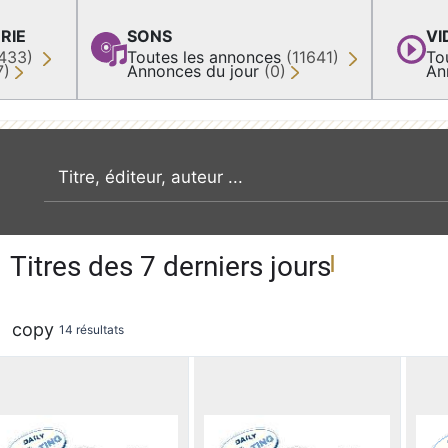
RIE
SONS
VI
433)
Toutes les annonces
(11641)
To
7)
Annonces du jour
(0)
An
recherche par mot clé
Titres des 7 derniers jours
copy
14 résultats