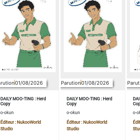
rution
01/08/2026
Parution
01/08/2026
Parut
DAILY MOO-TING : Herd
DAILY MOO-TING : Herd
DAI
Copy
Copy
Co
o-okun
o-okun
o-o
Éditeur : NukooWorld
Éditeur : NukooWorld
Édi
Studio
Studio
Stu