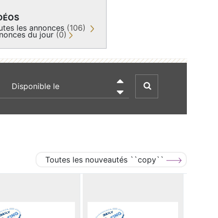
DÉOS
utes les annonces
(106)
nonces du jour
(0)
recherche par date

Toutes les nouveautés ``copy``