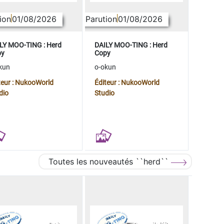
ion
01/08/2026
Parution
01/08/2026
LY MOO-TING : Herd
DAILY MOO-TING : Herd
py
Copy
kun
o-okun
teur : NukooWorld
Éditeur : NukooWorld
dio
Studio
Toutes les nouveautés ``herd``