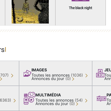
The black night
rs
IMAGES
JE
(707)
Toutes les annonces
(1036)
Tou
Annonces du jour
(0)
Ann
MULTIMÉDIA
P
36363)
Toutes les annonces
(54)
To
Annonces du jour
(0)
An