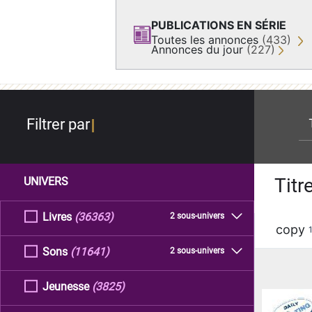
PUBLICATIONS EN SÉRIE
Toutes les annonces
(433)
Annonces du jour
(227)
re
Filtrer par
Titr
UNIVERS
Livres
(36363)
2 sous-univers
copy
Sons
(11641)
2 sous-univers
Jeunesse
(3825)