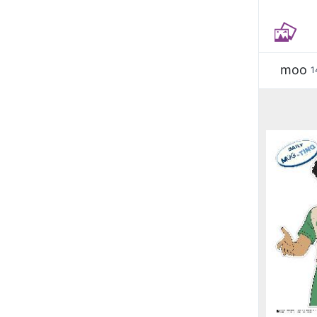
moo
1