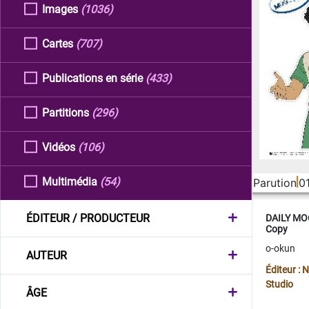
Images
(1036)
Cartes
(707)
Publications en série
(433)
Partitions
(296)
Vidéos
(106)
Multimédia
(54)
Parution
0
ÉDITEUR / PRODUCTEUR
DAILY MOO
Copy
o-okun
AUTEUR
Éditeur :
Studio
ÂGE